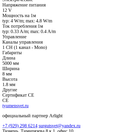
Напряжение питания
12 V
Мощность на 1м
typ: 4 W/m; max: 4.8 W/m
Ток потребления 1м
typ: 0.33 A/m; max: 0.4 A/m
Управление
Каналы управления
1 CH (1 канал - Mono)
Габариты
Длина
5000 мм
Ширина
8 мм
Высота
1.8 мм
Другие
Сертификат CE
CE
tyumensvet.ru
официальный партнер Arlight
+7 (929) 298 6214
surgutsvet@yandex.ru
Тюмень, Тимирязева 8 к 1, офис 10