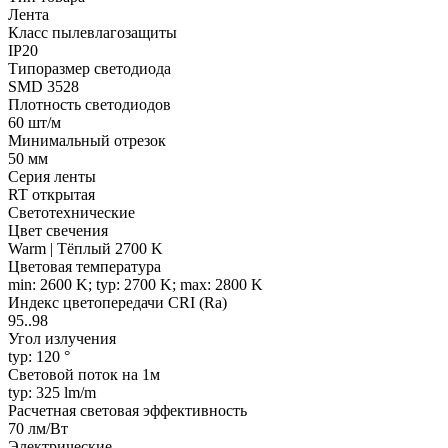
Лента
Класс пылевлагозащиты
IP20
Типоразмер светодиода
SMD 3528
Плотность светодиодов
60 шт/м
Минимальный отрезок
50 мм
Серия ленты
RT открытая
Светотехнические
Цвет свечения
Warm | Тёплый 2700 K
Цветовая температура
min: 2600 K; typ: 2700 K; max: 2800 K
Индекс цветопередачи CRI (Ra)
95..98
Угол излучения
typ: 120 °
Световой поток на 1м
typ: 325 lm/m
Расчетная световая эффективность
70 лм/Вт
Электрические