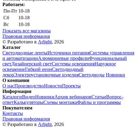
Работаем:
Пн-Пт
10-18
Сб
10-18
Вс
10-18
Показать все магазины
Правовая информация
© Разработано в
Arlight
, 2026
Каталог
Светодиодные ленты
Источники питания
Системы управления
и автоматизации
Алюминиевые профили
Функциональный
свет
Дизайнерский свет
Системы освещения
Наружное
освещение
Гибкий неон
Светодиодный
декор
Электроустановочные изделия
Светодиоды
Новинки
О компании
О нас
Производство
Новости
Проекты
Информация
Каталоги
Видео
Новинки
Архив вебинаров
Статьи
Вопрос-
ответ
Калькуляторы
Схемы монтажа
Файлы и программы
Покупателям
Контакты
Правовая информация
© Разработано в
Arlight
, 2026