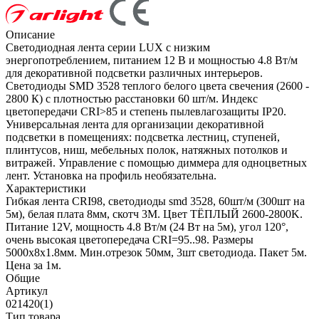
Описание
Светодиодная лента серии LUX с низким
энергопотреблением, питанием 12 В и мощностью 4.8 Вт/м
для декоративной подсветки различных интерьеров.
Светодиоды SMD 3528 теплого белого цвета свечения (2600 -
2800 К) с плотностью расстановки 60 шт/м. Индекс
цветопередачи CRI>85 и степень пылевлагозащиты IP20.
Универсальная лента для организации декоративной
подсветки в помещениях: подсветка лестниц, ступеней,
плинтусов, ниш, мебельных полок, натяжных потолков и
витражей. Управление с помощью диммера для одноцветных
лент. Установка на профиль необязательна.
Характеристики
Гибкая лента CRI98, светодиоды smd 3528, 60шт/м (300шт на
5м), белая плата 8мм, скотч 3М. Цвет ТЁПЛЫЙ 2600-2800K.
Питание 12V, мощность 4.8 Вт/м (24 Вт на 5м), угол 120°,
очень высокая цветопередача CRI=95..98. Размеры
5000х8x1.8мм. Мин.отрезок 50мм, 3шт светодиода. Пакет 5м.
Цена за 1м.
Общие
Артикул
021420(1)
Тип товара