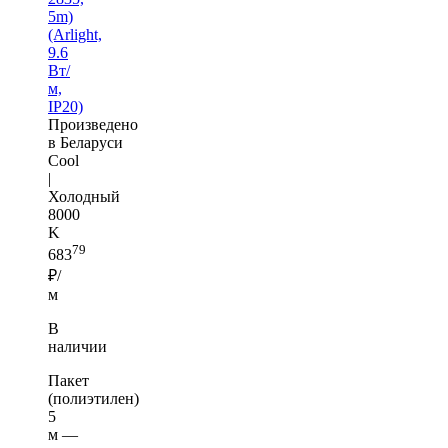
5m)
(Arlight,
9.6
Вт/
м,
IP20)
Произведено
в Беларуси
Cool
|
Холодный
8000
K
79
683
₽/
м
В
наличии
Пакет
(полиэтилен)
5
м —