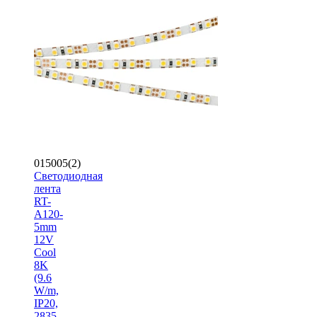
015005(2)
Светодиодная
лента
RT-
A120-
5mm
12V
Cool
8K
(9.6
W/m,
IP20,
2835,