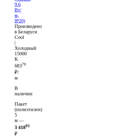
9.6
Вт/
м,
IP20)
Произведено
в Беларуси
Cool
|
Холодный
15000
K
79
683
₽/
м
В
наличии
Пакет
(полиэтилен)
5
м —
95
3 418
₽