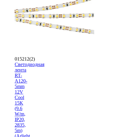
015212(2)
Светодиодная
лента
RT-
A120-
5mm
12V
Cool
15K
(9.6
W/m,
IP20,
2835,
5m)
(Arlight,