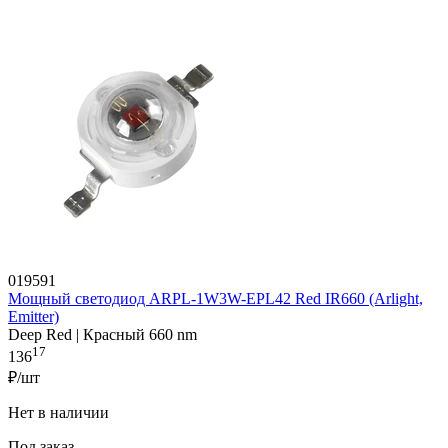
019591
Мощный светодиод ARPL-1W3W-EPL42 Red IR660 (Arlight,
Emitter)
Deep Red | Красный 660 nm
17
136
₽/шт
Нет в наличии
Под заказ