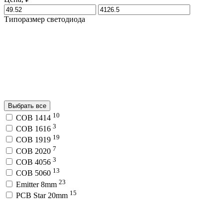
Типоразмер светодиода
Выбрать все
10
COB 1414
3
COB 1616
19
COB 1919
7
COB 2020
3
COB 4056
13
COB 5060
23
Emitter 8mm
15
PCB Star 20mm