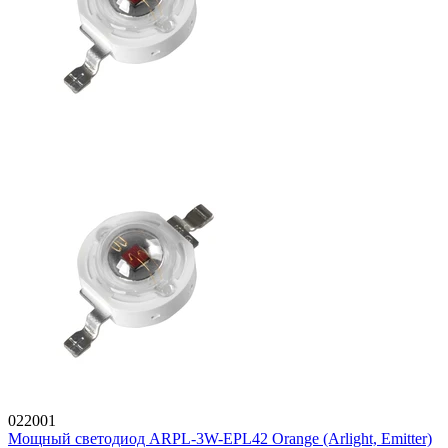
022001
Мощный светодиод ARPL-3W-EPL42 Orange (Arlight, Emitter)