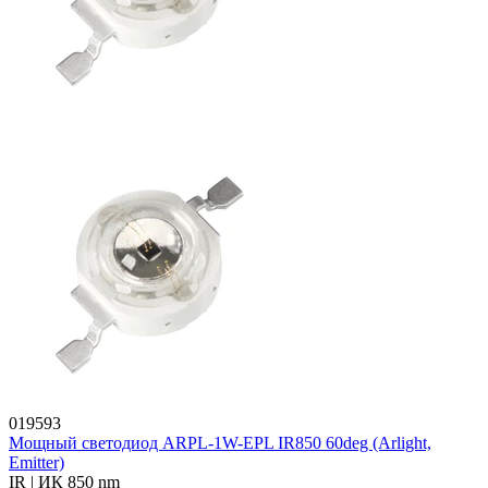
019593
Мощный светодиод ARPL-1W-EPL IR850 60deg (Arlight,
Emitter)
IR | ИК 850 nm