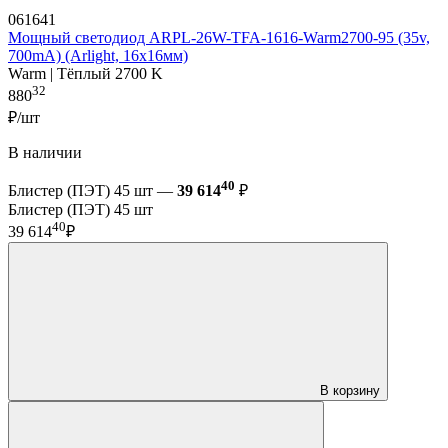
061641
Мощный светодиод ARPL-26W-TFA-1616-Warm2700-95 (35v,
700mA) (Arlight, 16х16мм)
Warm | Тёплый 2700 K
32
880
₽/шт
В наличии
40
Блистер (ПЭТ) 45 шт —
39 614
₽
Блистер (ПЭТ) 45 шт
40
39 614
₽
В корзину