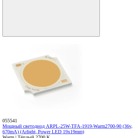
055541
Мощный светодиод ARPL-25W-TFA-1919-Warm2700-90 (36v,
670mA) (Arlight, Power LED 19х19mm)
Warm | Тёплый 2700 K