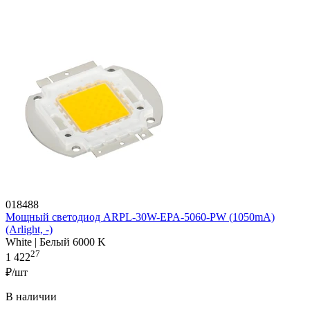
018488
Мощный светодиод ARPL-30W-EPA-5060-PW (1050mA)
(Arlight, -)
White | Белый 6000 K
27
1 422
₽/шт
В наличии