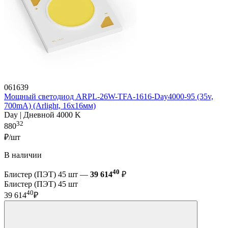
061639
Мощный светодиод ARPL-26W-TFA-1616-Day4000-95 (35v,
700mA) (Arlight, 16х16мм)
Day | Дневной 4000 K
32
880
₽/шт
В наличии
40
Блистер (ПЭТ) 45 шт —
39 614
₽
Блистер (ПЭТ) 45 шт
40
39 614
₽