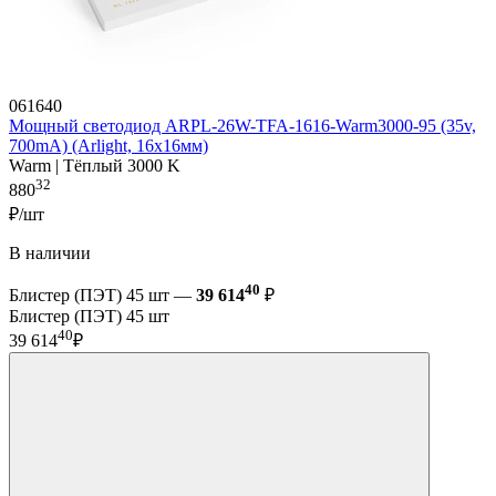
061640
Мощный светодиод ARPL-26W-TFA-1616-Warm3000-95 (35v,
700mA) (Arlight, 16х16мм)
Warm | Тёплый 3000 K
32
880
₽/шт
В наличии
40
Блистер (ПЭТ) 45 шт —
39 614
₽
Блистер (ПЭТ) 45 шт
40
39 614
₽