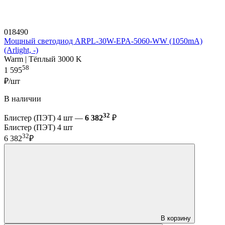
018490
Мощный светодиод ARPL-30W-EPA-5060-WW (1050mA)
(Arlight, -)
Warm | Тёплый 3000 K
58
1 595
₽/шт
В наличии
32
Блистер (ПЭТ) 4 шт —
6 382
₽
Блистер (ПЭТ) 4 шт
32
6 382
₽
В корзину