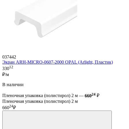
037442
Экран ARH-MICRO-0607-2000 OPAL (Arlight, Пластик)
12
330
₽/м
В наличии
24
Пленочная упаковка (полистирол) 2 м —
660
₽
Пленочная упаковка (полистирол) 2 м
24
660
₽