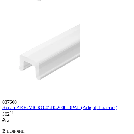
037600
Экран ARH-MICRO-0510-2000 OPAL (Arlight, Пластик)
61
302
₽/м
В наличии