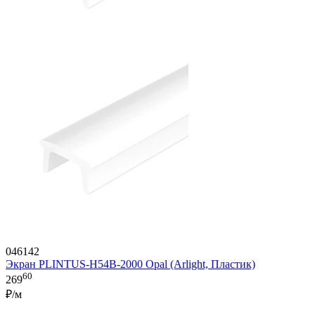
046142
Экран PLINTUS-H54B-2000 Opal (Arlight, Пластик)
60
269
₽/м