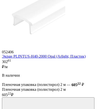
052406
Экран PLINTUS-H40-2000 Opal (Arlight, Пластик)
61
302
₽/м
В наличии
22
Пленочная упаковка (полистирол) 2 м —
605
₽
Пленочная упаковка (полистирол) 2 м
22
605
₽