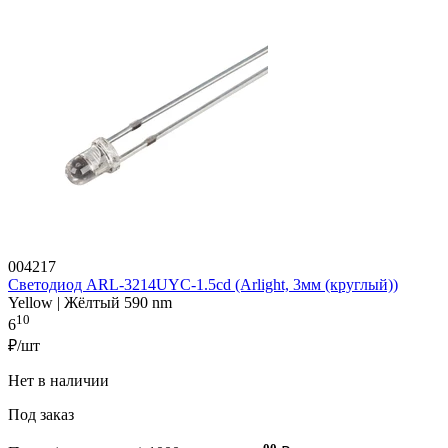
004217
Светодиод ARL-3214UYC-1.5cd (Arlight, 3мм (круглый))
Yellow | Жёлтый 590 nm
10
6
₽/шт
Нет в наличии
Под заказ
00