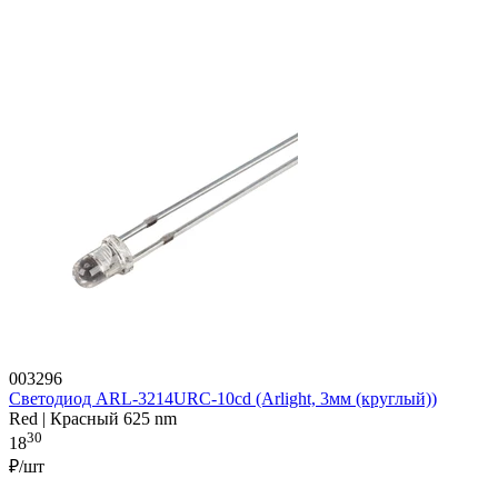
003296
Светодиод ARL-3214URC-10cd (Arlight, 3мм (круглый))
Red | Красный 625 nm
30
18
₽/шт