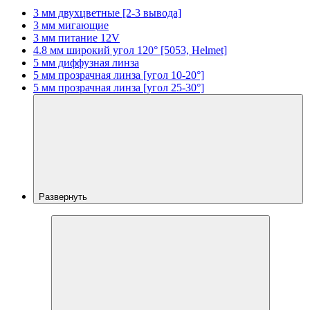
3 мм двухцветные [2-3 вывода]
3 мм мигающие
3 мм питание 12V
4.8 мм широкий угол 120° [5053, Helmet]
5 мм диффузная линза
5 мм прозрачная линза [угол 10-20°]
5 мм прозрачная линза [угол 25-30°]
Развернуть