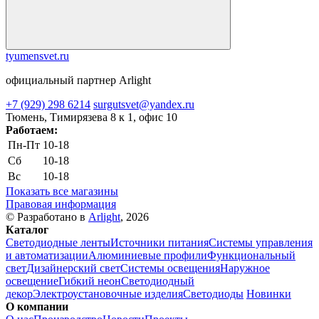
tyumensvet.ru
официальный партнер Arlight
+7 (929) 298 6214
surgutsvet@yandex.ru
Тюмень, Тимирязева 8 к 1, офис 10
Работаем:
Пн-Пт
10-18
Сб
10-18
Вс
10-18
Показать все магазины
Правовая информация
© Разработано в
Arlight
, 2026
Каталог
Светодиодные ленты
Источники питания
Системы управления
и автоматизации
Алюминиевые профили
Функциональный
свет
Дизайнерский свет
Системы освещения
Наружное
освещение
Гибкий неон
Светодиодный
декор
Электроустановочные изделия
Светодиоды
Новинки
О компании