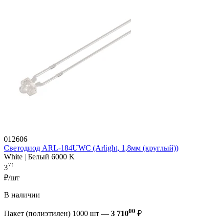
012606
Светодиод ARL-184UWC (Arlight, 1,8мм (круглый))
White | Белый 6000 K
71
3
₽/шт
В наличии
00
Пакет (полиэтилен) 1000 шт —
3 710
₽