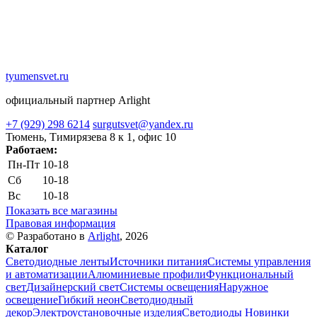
tyumensvet.ru
официальный партнер Arlight
+7 (929) 298 6214
surgutsvet@yandex.ru
Тюмень, Тимирязева 8 к 1, офис 10
Работаем:
Пн-Пт
10-18
Сб
10-18
Вс
10-18
Показать все магазины
Правовая информация
© Разработано в
Arlight
, 2026
Каталог
Светодиодные ленты
Источники питания
Системы управления
и автоматизации
Алюминиевые профили
Функциональный
свет
Дизайнерский свет
Системы освещения
Наружное
освещение
Гибкий неон
Светодиодный
декор
Электроустановочные изделия
Светодиоды
Новинки