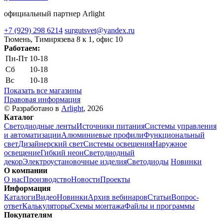
официальный партнер Arlight
+7 (929) 298 6214
surgutsvet@yandex.ru
Тюмень, Тимирязева 8 к 1, офис 10
Работаем:
Пн-Пт
10-18
Сб
10-18
Вс
10-18
Показать все магазины
Правовая информация
© Разработано в
Arlight
, 2026
Каталог
Светодиодные ленты
Источники питания
Системы управления
и автоматизации
Алюминиевые профили
Функциональный
свет
Дизайнерский свет
Системы освещения
Наружное
освещение
Гибкий неон
Светодиодный
декор
Электроустановочные изделия
Светодиоды
Новинки
О компании
О нас
Производство
Новости
Проекты
Информация
Каталоги
Видео
Новинки
Архив вебинаров
Статьи
Вопрос-
ответ
Калькуляторы
Схемы монтажа
Файлы и программы
Покупателям