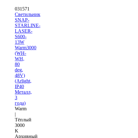
031571
Светильник
SNAP-
STARLINE-
LASER-
S600-
13W
Warm3000
(WH-
WH,
80
deg,
48V)
(Arlight,
IP40
Металл,
3
года)
Warm
|
Тёплый
3000
K
Архивный