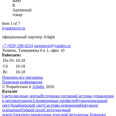
4000
K
Архивный
товар
Item 1 of 7
tyumensvet.ru
официальный партнер Arlight
+7 (929) 298 6214
surgutsvet@yandex.ru
Тюмень, Тимирязева 8 к 1, офис 10
Работаем:
Пн-Пт
10-18
Сб
10-18
Вс
10-18
Показать все магазины
Правовая информация
© Разработано в
Arlight
, 2026
Каталог
Светодиодные ленты
Источники питания
Системы управления
и автоматизации
Алюминиевые профили
Функциональный
свет
Дизайнерский свет
Системы освещения
Наружное
освещение
Гибкий неон
Светодиодный
декор
Электроустановочные изделия
Светодиоды
Новинки