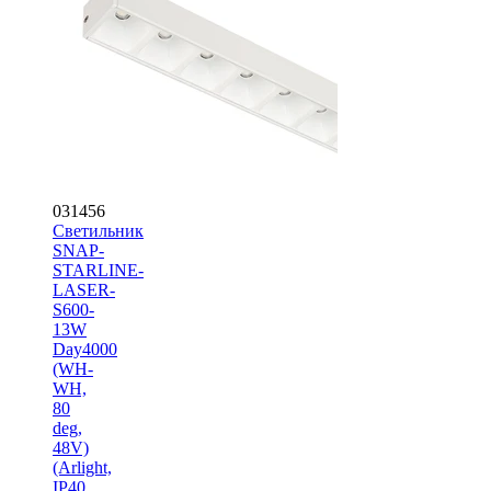
031456
Светильник
SNAP-
STARLINE-
LASER-
S600-
13W
Day4000
(WH-
WH,
80
deg,
48V)
(Arlight,
IP40