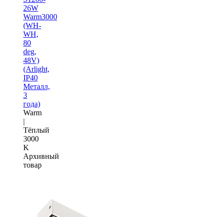
26W
Warm3000
(WH-
WH,
80
deg,
48V)
(Arlight,
IP40
Металл,
3
года)
Warm
|
Тёплый
3000
K
Архивный
товар