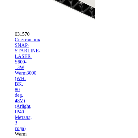
031570
Светильник
SNAP-
STARLINE-
LASER-
S600-
13W
Warm3000
(WH-
BK,
80
deg,
48V)
(Arlight,
IP40
Металл,
3
года)
Warm