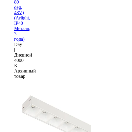
80
deg,
48V)
(Arlight,
IP40
Металл,
3
года)
Day
|
Дневной
4000
K
Архивный
товар