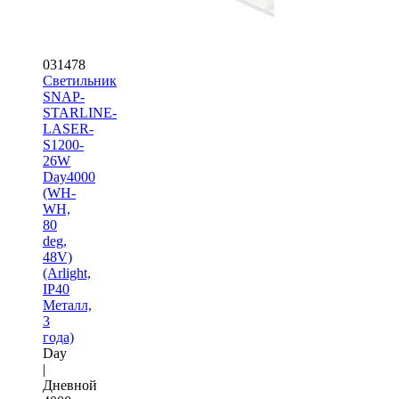
031478
Светильник
SNAP-
STARLINE-
LASER-
S1200-
26W
Day4000
(WH-
WH,
80
deg,
48V)
(Arlight,
IP40
Металл,
3
года)
Day
|
Дневной