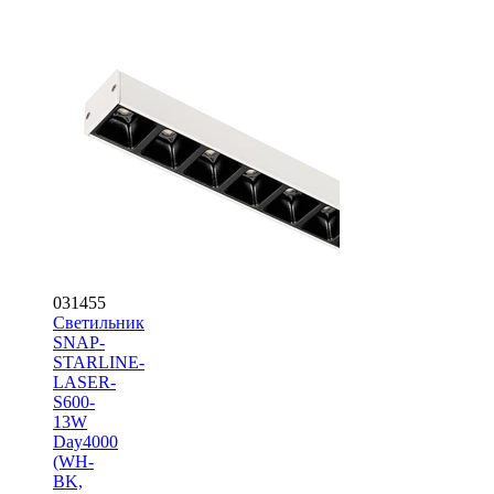
031455
Светильник
SNAP-
STARLINE-
LASER-
S600-
13W
Day4000
(WH-
BK,