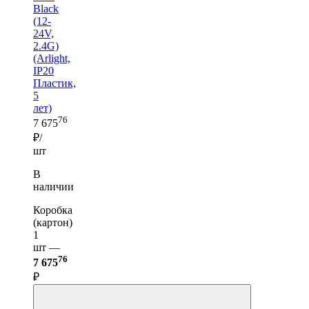
Black
(12-
24V,
2.4G)
(Arlight,
IP20
Пластик,
5
лет)
76
7 675
₽/
шт
В
наличии
Коробка
(картон)
1
шт —
76
7 675
₽