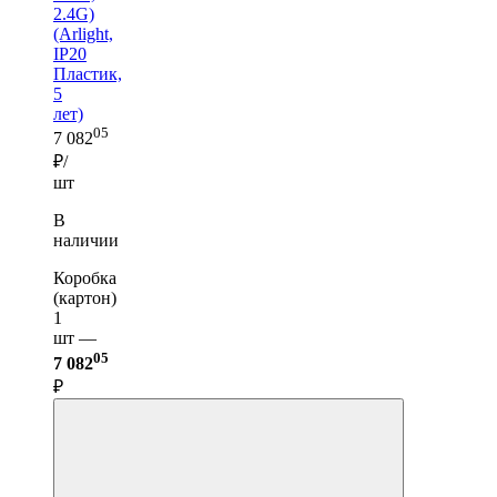
2.4G)
(Arlight,
IP20
Пластик,
5
лет)
05
7 082
₽/
шт
В
наличии
Коробка
(картон)
1
шт —
05
7 082
₽