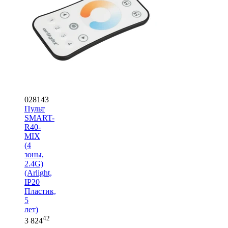
028143
Пульт
SMART-
R40-
MIX
(4
зоны,
2.4G)
(Arlight,
IP20
Пластик,
5
лет)
42
3 824