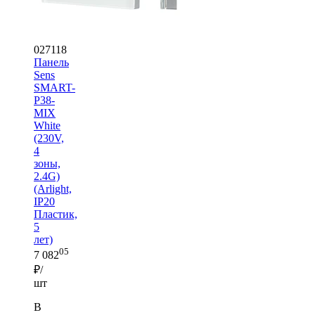
027118
Панель
Sens
SMART-
P38-
MIX
White
(230V,
4
зоны,
2.4G)
(Arlight,
IP20
Пластик,
5
лет)
05
7 082
₽/
шт
В