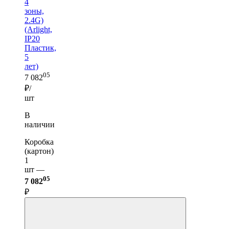
4
зоны,
2.4G)
(Arlight,
IP20
Пластик,
5
лет)
05
7 082
₽/
шт
В
наличии
Коробка
(картон)
1
шт —
05
7 082
₽