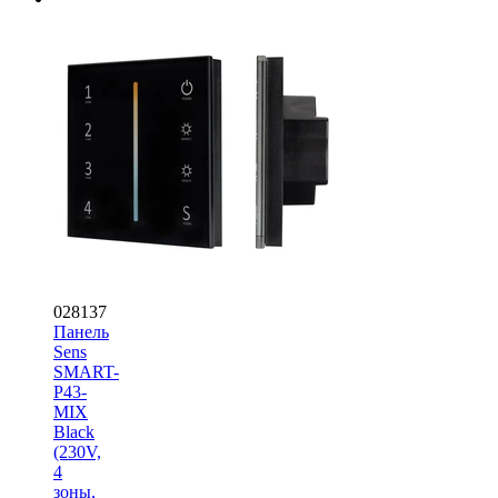
028137
Панель
Sens
SMART-
P43-
MIX
Black
(230V,
4
зоны,