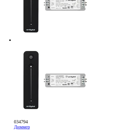
034794
Диммер