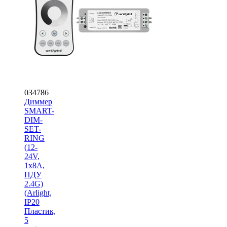
034786
Диммер
SMART-
DIM-
SET-
RING
(12-
24V,
1x8A,
ПДУ
2.4G)
(Arlight,
IP20
Пластик,
5