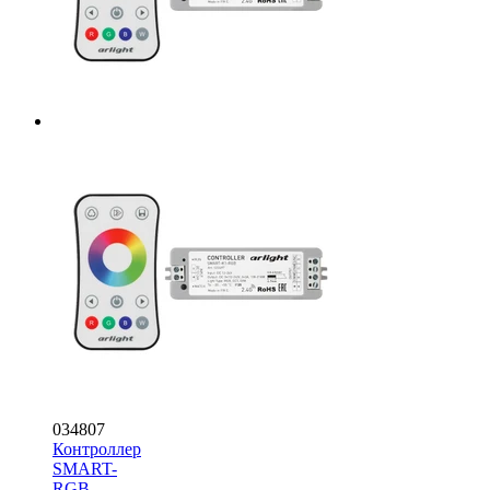
034807
Контроллер
SMART-
RGB-