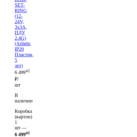
SET-
RING
(12-
24V,
3x3A,
ПДУ
2.4G)
(Arlight,
IP20
Пластик,
5
лет)
42
6 499
₽/
шт
В
наличии
Коробка
(картон)
1
шт —
42
6 499