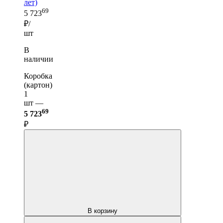
лет)
69
5 723
₽/
шт
В
наличии
Коробка
(картон)
1
шт —
69
5 723
₽
В корзину