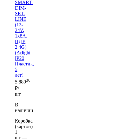
SMART-
DIM-
SET-
LINE
(12-
24V,
1x8A,
ПДУ
2.4G)
(Arlight,
IP20
Пластик,
5
лет)
36
5 889
₽/
шт
В
наличии
Коробка
(картон)
1
шт —