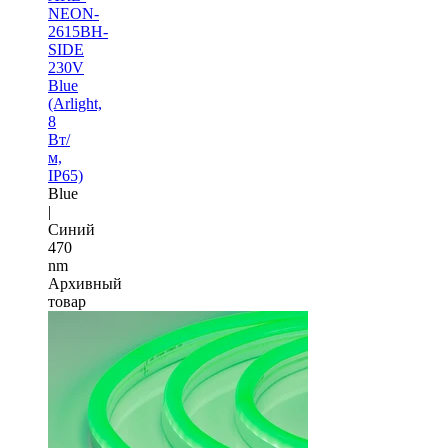
NEON-
2615BH-
SIDE
230V
Blue
(Arlight,
8
Вт/
м,
IP65)
Blue
|
Синий
470
nm
Архивный
товар