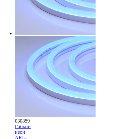
030859
Гибкий
неон
ARL-