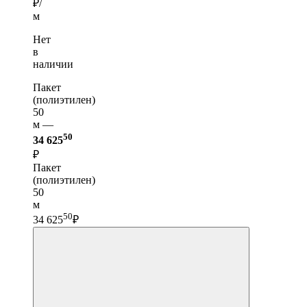
₽/
м
Нет
в
наличии
Пакет
(полиэтилен)
50
м —
50
34 625
₽
Пакет
(полиэтилен)
50
м
50
34 625
₽