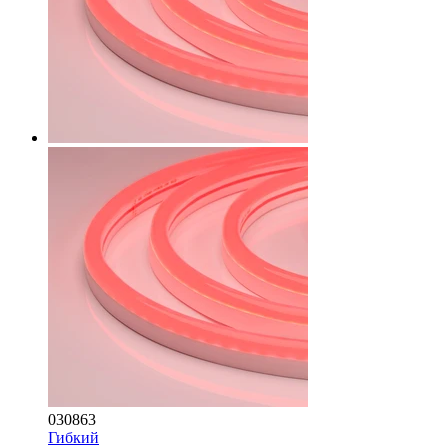
030863
Гибкий