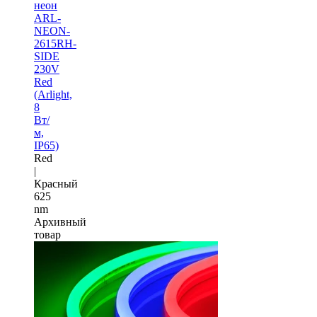
неон
ARL-
NEON-
2615RH-
SIDE
230V
Red
(Arlight,
8
Вт/
м,
IP65)
Red
|
Красный
625
nm
Архивный
товар