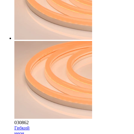
030862
Гибкий
неон