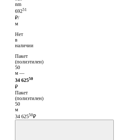
nm
51
692
₽/
м
Нет
в
наличии
Пакет
(полиэтилен)
50
м —
50
34 625
₽
Пакет
(полиэтилен)
50
м
50
34 625
₽