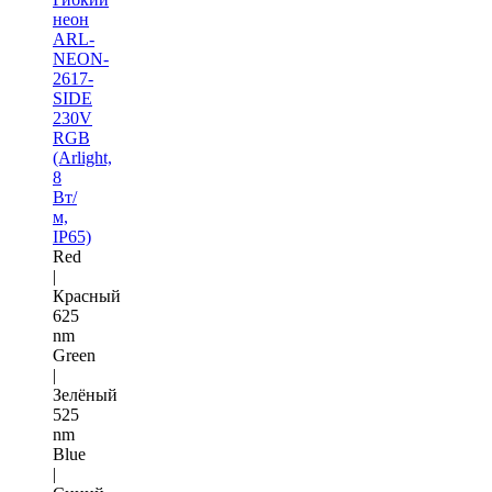
неон
ARL-
NEON-
2617-
SIDE
230V
RGB
(Arlight,
8
Вт/
м,
IP65)
Red
|
Красный
625
nm
Green
|
Зелёный
525
nm
Blue
|