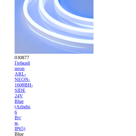
030877
Гибкий
неон
ARL-
NEON-
1608BH-
SIDE
24V
Blue
(Arlight,
6
Вт/
м,
IP65)
Blue