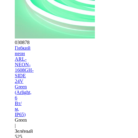
030878
Гибкий
неон
ARL-
NEON-
1608GH-
SIDE
24V
Green
(Arlight,
6
Вт/
м,
IP65)
Green
|
Зелёный
525