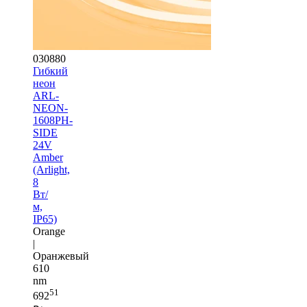
030880
Гибкий
неон
ARL-
NEON-
1608PH-
SIDE
24V
Amber
(Arlight,
8
Вт/
м,
IP65)
Orange
|
Оранжевый
610
nm
51
692