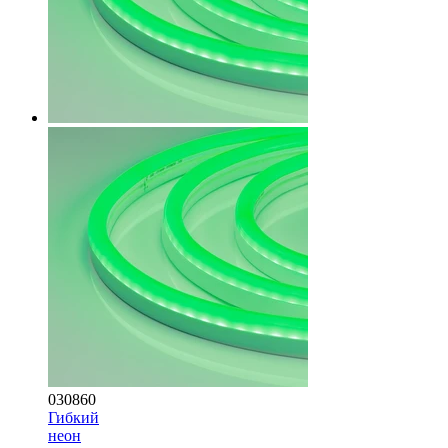
030860
Гибкий
неон