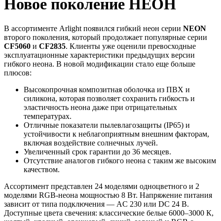
Новое поколение НЕОН
В ассортименте Arlight появился гибкий неон серии
NEON
второго поколения, который продолжает популярные серии
CF5060
и
CF2835
. Клиенты уже оценили превосходные
эксплуатационные характеристики предыдущих версии
гибкого неона. В новой модификации стало еще больше
плюсов:
Высокопрочная композитная оболочка из ПВХ и
силикона, которая позволяет сохранить гибкость и
эластичность неона даже при отрицательных
температурах.
Отличные показатели пылевлагозащиты (IP65) и
устойчивости к неблагоприятным внешним факторам,
включая воздействие солнечных лучей.
Увеличенный срок гарантии до 36 месяцев.
Отсутствие аналогов гибкого неона с таким же высоким
качеством.
Ассортимент представлен 24 моделями одноцветного и 2
моделями RGB-неона мощностью 8 Вт. Напряжение питания
зависит от типа подключения — AC 230 или DC 24 В.
Доступные цвета свечения: классические белые 6000–3000 К,