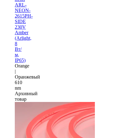
ARL-
NEON-
2615PH-
SIDE
230V
Amber
(Arlight,
8
Вт/
м,
IP65)
Orange
|
Оранжевый
610
nm
Архивный
товар