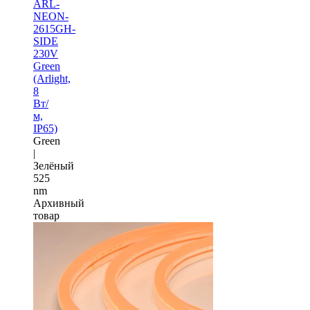
ARL-
NEON-
2615GH-
SIDE
230V
Green
(Arlight,
8
Вт/
м,
IP65)
Green
|
Зелёный
525
nm
Архивный
товар