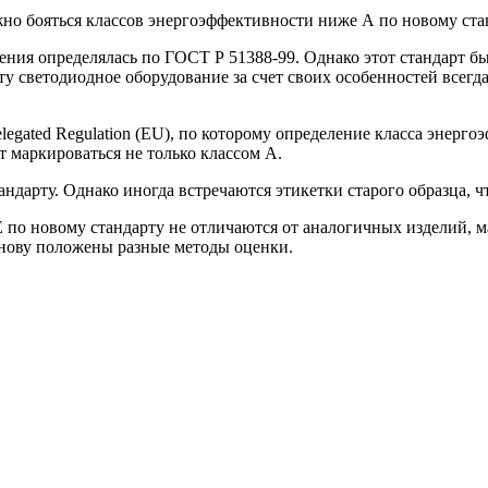
жно бояться классов энергоэффективности ниже А по новому ста
ния определялась по ГОСТ Р 51388-99. Однако этот стандарт б
рту светодиодное оборудование за счет своих особенностей всегд
legated Regulation (EU), по которому определение класса энерг
 маркироваться не только классом A.
андарту. Однако иногда встречаются этикетки старого образца, 
E по новому стандарту не отличаются от аналогичных изделий, 
основу положены разные методы оценки.