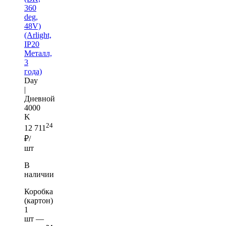
360
deg,
48V)
(Arlight,
IP20
Металл,
3
года)
Day
|
Дневной
4000
K
24
12 711
₽/
шт
В
наличии
Коробка
(картон)
1
шт —