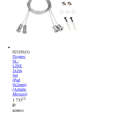
021181(1)
Подвес
SL-
LINE
2x2m
Set
(Pad
9x2mm)
(Arlight,
Металл)
13
1 733
₽/
компл