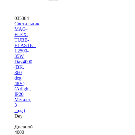
035384
Светильник
MAG-
FLEX-
TUBE-
ELASTIC-
L2500-
35W
Day4000
(BK,
360
deg,
48V)
(Arlight,
IP20
Металл,
3
года)
Day
|
Дневной
4000