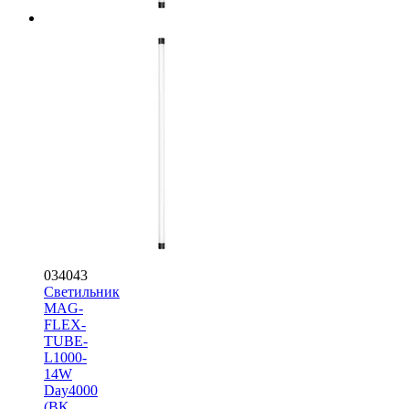
034043
Светильник
MAG-
FLEX-
TUBE-
L1000-
14W
Day4000
(BK,