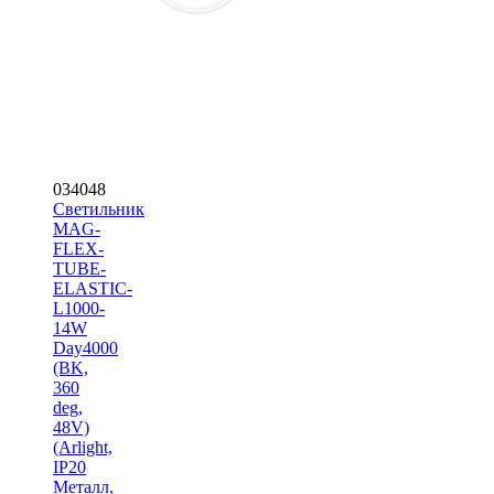
034048
Светильник
MAG-
FLEX-
TUBE-
ELASTIC-
L1000-
14W
Day4000
(BK,
360
deg,
48V)
(Arlight,
IP20
Металл,