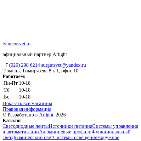
tyumensvet.ru
официальный партнер Arlight
+7 (929) 298 6214
surgutsvet@yandex.ru
Тюмень, Тимирязева 8 к 1, офис 10
Работаем:
Пн-Пт
10-18
Сб
10-18
Вс
10-18
Показать все магазины
Правовая информация
© Разработано в
Arlight
, 2026
Каталог
Светодиодные ленты
Источники питания
Системы управления
и автоматизации
Алюминиевые профили
Функциональный
свет
Дизайнерский свет
Системы освещения
Наружное