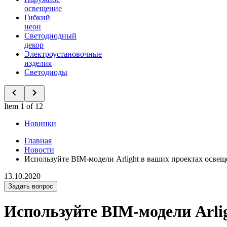
освещение
Гибкий
неон
Светодиодный
декор
Электроустановочные
изделия
Светодиоды
Item 1 of 12
Новинки
Главная
Новости
Используйте BIM-модели Arlight в ваших проектах освещ
13.10.2020
Задать вопрос
Используйте BIM-модели Arli