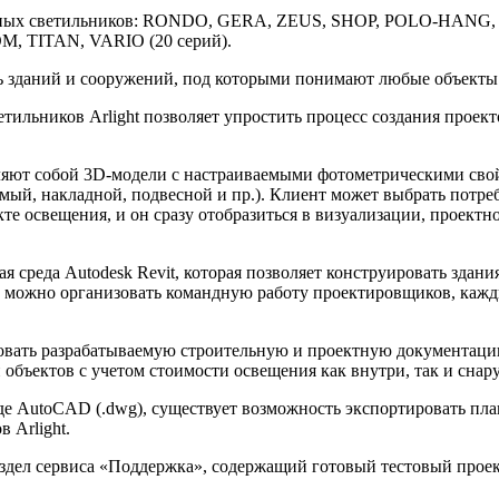
пулярных светильников: RONDO, GERA, ZEUS, SHOP, POLO-H
, TITAN, VARIO (20 серий).
ель зданий и сооружений, под которыми понимают любые объекты
ильников Arlight позволяет упростить процесс создания проек
ляют собой 3D-модели с настраиваемыми фотометрическими сво
емый, накладной, подвесной и пр.). Клиент может выбрать потр
кте освещения, и он сразу отобразиться в визуализации, проек
 среда Autodesk Revit, которая позволяет конструировать здани
м можно организовать командную работу проектировщиков, кажды
вать разрабатываемую строительную и проектную документацию 
 объектов с учетом стоимости освещения как внутри, так и сна
 AutoCAD (.dwg), существует возможность экспортировать планы
 Arlight.
одраздел сервиса «Поддержка», содержащий готовый тестовый прое