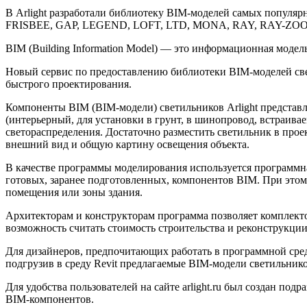
В Arlight разработали библиотеку BIM-моделей самых по
FRISBEE, GAP, LEGEND, LOFT, LTD, MONA, RAY, RAY-ZOOM
BIM (Building Information Model) — это информационная мод
Новый сервис по предоставлению библиотеки BIM-моделей свет
быстрого проектирования.
Компоненты BIM (BIM-модели) светильников Arlight представ
(интерьерный, для установки в грунт, в шинопровод, встраива
светораспределения. Достаточно разместить светильник в прое
внешний вид и общую картину освещения объекта.
В качестве программы моделирования используется программная
готовых, заранее подготовленных, компонентов BIM. При это
помещения или зоны здания.
Архитекторам и конструкторам программа позволяет комплекто
возможность считать стоимость строительства и реконструкции
Для дизайнеров, предпочитающих работать в программной среде
подгрузив в среду Revit предлагаемые BIM-модели светильников
Для удобства пользователей на сайте arlight.ru был создан п
BIM-компонентов.