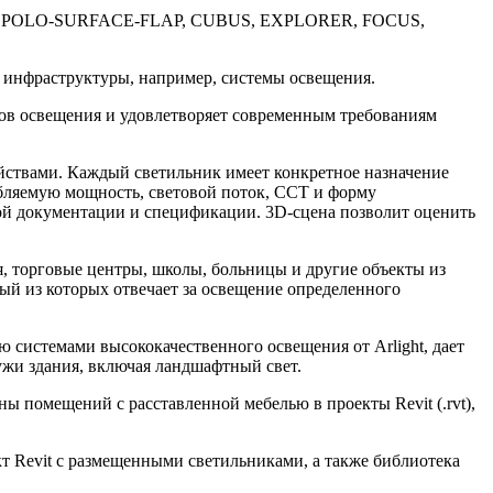
ANG, POLO-SURFACE-FLAP, CUBUS, EXPLORER, FOCUS,
 инфраструктуры, например, системы освещения.
тов освещения и удовлетворяет современным требованиям
йствами. Каждый светильник имеет конкретное назначение
ебляемую мощность, световой поток, ССТ и форму
тной документации и спецификации. 3D-cцена позволит оценить
я, торговые центры, школы, больницы и другие объекты из
й из которых отвечает за освещение определенного
системами высококачественного освещения от Arlight, дает
ружи здания, включая ландшафтный свет.
 помещений с расставленной мебелью в проекты Revit (.rvt),
кт Revit с размещенными светильниками, а также библиотека