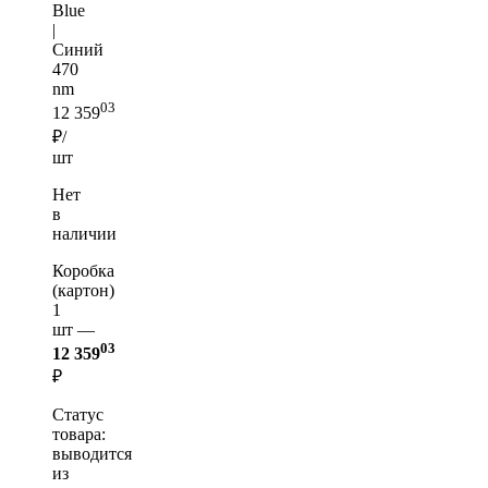
Blue
|
Синий
470
nm
03
12 359
₽/
шт
Нет
в
наличии
Коробка
(картон)
1
шт —
03
12 359
₽
Статус
товара:
выводится
из