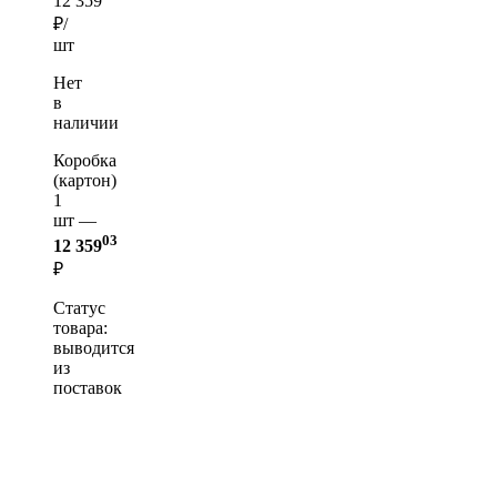
12 359
₽/
шт
Нет
в
наличии
Коробка
(картон)
1
шт —
03
12 359
₽
Статус
товара:
выводится
из
поставок