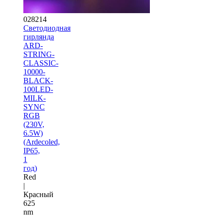
028214
Светодиодная
гирлянда
ARD-
STRING-
CLASSIC-
10000-
BLACK-
100LED-
MILK-
SYNC
RGB
(230V,
6.5W)
(Ardecoled,
IP65,
1
год)
Red
|
Красный
625
nm