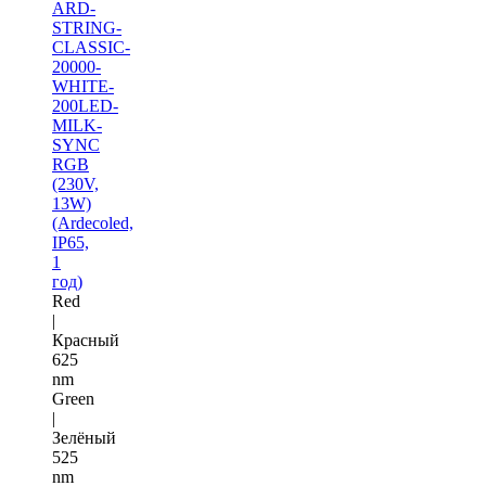
ARD-
STRING-
CLASSIC-
20000-
WHITE-
200LED-
MILK-
SYNC
RGB
(230V,
13W)
(Ardecoled,
IP65,
1
год)
Red
|
Красный
625
nm
Green
|
Зелёный
525
nm