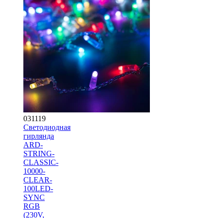
031119
Светодиодная
гирлянда
ARD-
STRING-
CLASSIC-
10000-
CLEAR-
100LED-
SYNC
RGB
(230V,