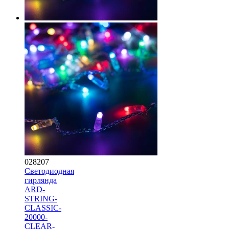
028207
Светодиодная
гирлянда
ARD-
STRING-
CLASSIC-
20000-
CLEAR-