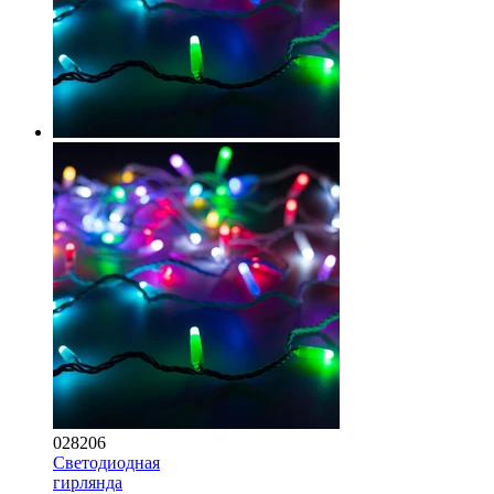
028206
Светодиодная
гирлянда