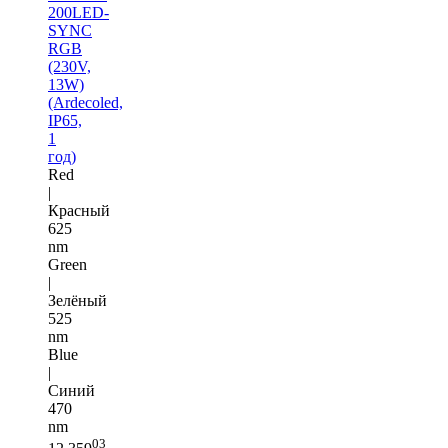
200LED-
SYNC
RGB
(230V,
13W)
(Ardecoled,
IP65,
1
год)
Red
|
Красный
625
nm
Green
|
Зелёный
525
nm
Blue
|
Синий
470
nm
03