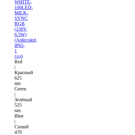
WHITE-
100LED-
MILK-
SYNC
RGB
(230V,
6.5W)
(Ardecoled,
IP65,
1
год)
Red
|
Красный
625
nm
Green
|
Зелёный
525
nm
Blue
|
Синий
470