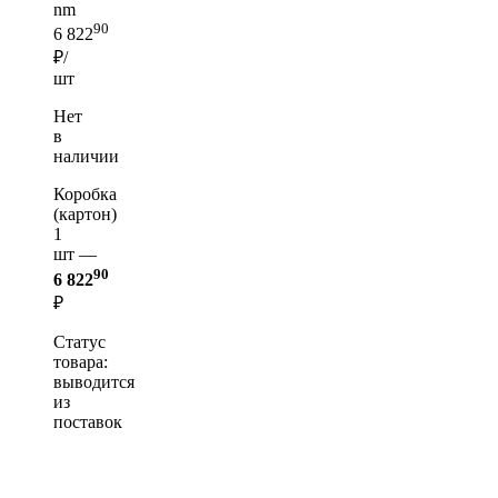
nm
90
6 822
₽/
шт
Нет
в
наличии
Коробка
(картон)
1
шт —
90
6 822
₽
Статус
товара:
выводится
из
поставок