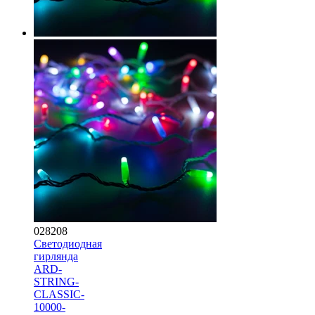
028208
Светодиодная
гирлянда
ARD-
STRING-
CLASSIC-
10000-