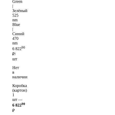
Green
|
Зелёный
525
nm
Blue
|
Синий
470
nm
90
6 822
₽/
шт
Нет
в
наличии
Коробка
(картон)
1
шт —
90
6 822
₽