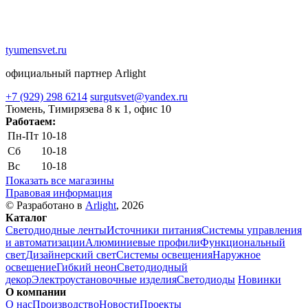
tyumensvet.ru
официальный партнер Arlight
+7 (929) 298 6214
surgutsvet@yandex.ru
Тюмень, Тимирязева 8 к 1, офис 10
Работаем:
Пн-Пт
10-18
Сб
10-18
Вс
10-18
Показать все магазины
Правовая информация
© Разработано в
Arlight
, 2026
Каталог
Светодиодные ленты
Источники питания
Системы управления
и автоматизации
Алюминиевые профили
Функциональный
свет
Дизайнерский свет
Системы освещения
Наружное
освещение
Гибкий неон
Светодиодный
декор
Электроустановочные изделия
Светодиоды
Новинки
О компании
О нас
Производство
Новости
Проекты