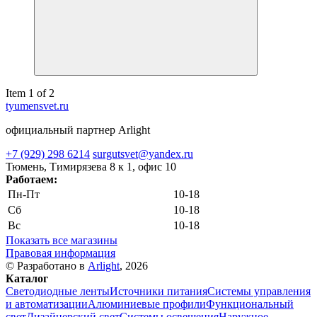
Item 1 of 2
tyumensvet.ru
официальный партнер Arlight
+7 (929) 298 6214
surgutsvet@yandex.ru
Тюмень, Тимирязева 8 к 1, офис 10
Работаем:
Пн-Пт
10-18
Сб
10-18
Вс
10-18
Показать все магазины
Правовая информация
© Разработано в
Arlight
, 2026
Каталог
Светодиодные ленты
Источники питания
Системы управления
и автоматизации
Алюминиевые профили
Функциональный
свет
Дизайнерский свет
Системы освещения
Наружное