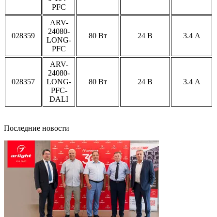
PFC
ARV-
24080-
028359
80 Вт
24 В
3.4 А
LONG-
PFC
ARV-
24080-
028357
LONG-
80 Вт
24 В
3.4 А
PFC-
DALI
Последние новости