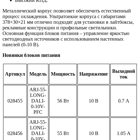
Высокий КПД.
Металлический корпус позволяет обеспечить естественный
процесс охлаждения. Ультратонкие корпуса с габаритами
378×30×21 мм отлично подходят для установки в лайтбоксы,
рекламные конструкции и профильные светильники.
Основная функция блоков питания – управление яркостью
светодиодных источников с использованием настенных
панелей (0-10 В).
Новинки блоков питания
Выходной
Артикул
Модель
Мощность
Напряжение
ток
ARJ-55-
LONG-
028455
DALI-
56 Вт
10 В
0.7 А
0-10V-
PFC
ARJ-55-
LONG-
028456
DALI-
55 Вт
10 В
1.05 А
0-10V-