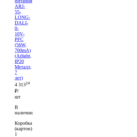
питания
ARJ-
55-
LONG-
DALI-
0-
10V-
PFC
(56W,
700mA)
(Arlight,
IP20
Металл,
7
лет)
24
4 313
₽/
шт
В
наличии
Коробка
(картон)
1