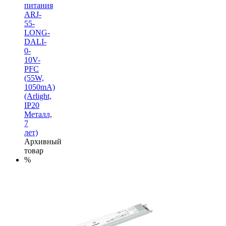
питания
ARJ-
55-
LONG-
DALI-
0-
10V-
PFC
(55W,
1050mA)
(Arlight,
IP20
Металл,
7
лет)
Архивный
товар
%