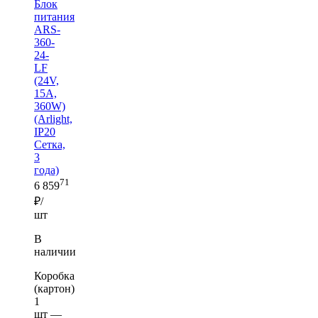
Блок
питания
ARS-
360-
24-
LF
(24V,
15A,
360W)
(Arlight,
IP20
Сетка,
3
года)
71
6 859
₽/
шт
В
наличии
Коробка
(картон)
1
шт —