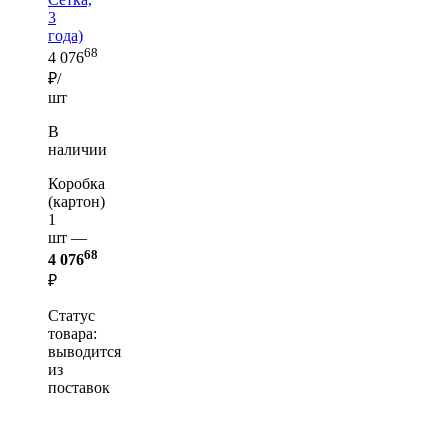
3
года)
68
4 076
₽/
шт
В
наличии
Коробка
(картон)
1
шт —
68
4 076
₽
Статус
товара:
выводится
из
поставок