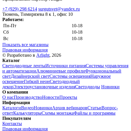
+7 (929) 298 6214
surgutsvet@yandex.ru
Тюмень, Тимирязева 8 к 1, офис 10
Работаем:
Пн-Пт
10-18
Сб
10-18
Вс
10-18
Показать все магазины
Правовая информация
© Разработано в
Arlight
, 2026
Каталог
Светодиодные ленты
Источники питания
Системы управления
и автоматизации
Алюминиевые профили
Функциональный
свет
Дизайнерский свет
Системы освещения
Наружное
освещение
Гибкий неон
Светодиодный
декор
Электроустановочные изделия
Светодиоды
Новинки
О компании
О нас
Производство
Новости
Проекты
Информация
Каталоги
Видео
Новинки
Архив вебинаров
Статьи
Вопрос-
ответ
Калькуляторы
Схемы монтажа
Файлы и программы
Покупателям
Контакты
Правовая информация