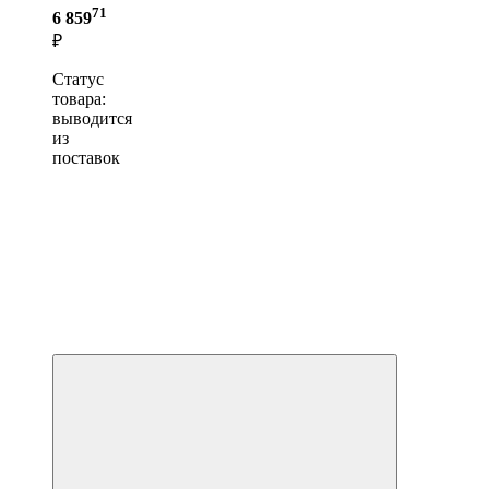
71
6 859
₽
Статус
товара:
выводится
из
поставок