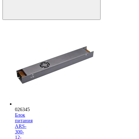
026345
Блок
питания
ARS-
300-
12-