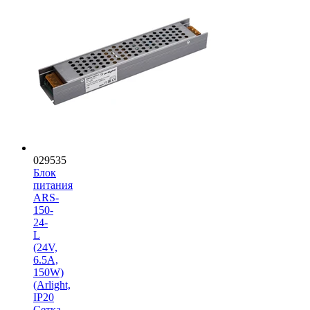
029535
Блок
питания
ARS-
150-
24-
L
(24V,
6.5A,
150W)
(Arlight,
IP20
Сетка,