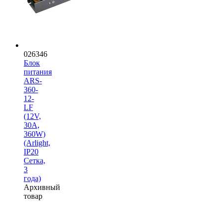
026346
Блок
питания
ARS-
360-
12-
LF
(12V,
30A,
360W)
(Arlight,
IP20
Сетка,
3
года)
Архивный
товар