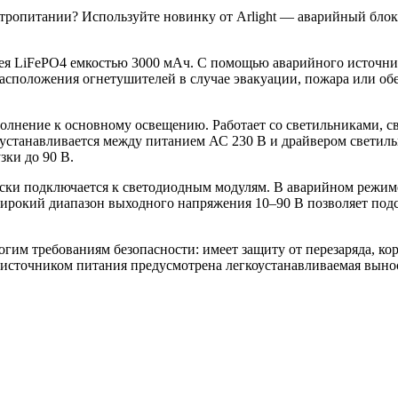
ктропитании? Используйте новинку от Arlight — аварийный бло
арея LiFePO4 емкостью 3000 мАч. С помощью аварийного источн
расположения огнетушителей в случае эвакуации, пожара или об
олнение к основному освещению. Работает со светильниками, све
 устанавливается между питанием АС 230 В и драйвером светил
ки до 90 В.
ски подключается к светодиодным модулям. В аварийном режим
Широкий диапазон выходного напряжения 10–90 В позволяет под
огим требованиям безопасности: имеет защиту от перезаряда, ко
д источником питания предусмотрена легкоустанавливаемая выно