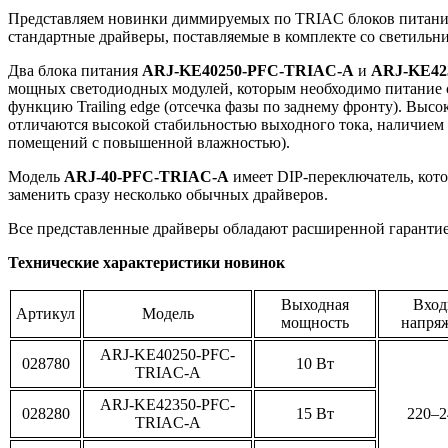
Представляем новинки диммируемых по TRIAC блоков питания 
стандартные драйверы, поставляемые в комплекте со светильн
Два блока питания
ARJ-KE40250-PFC-TRIAC-A
и
ARJ-KE42
мощных светодиодных модулей, которым необходимо питание 
функцию Trailing edge (отсечка фазы по заднему фронту). Выс
отличаются высокой стабильностью выходного тока, наличием 
помещений с повышенной влажностью).
Модель
ARJ-40-PFC-TRIAC-A
имеет DIP-переключатель, кот
заменить сразу несколько обычных драйверов.
Все представленные драйверы обладают расширенной гарантией
Технические характеристики новинок
Выходная
Вход
Артикул
Модель
мощность
напря
ARJ-KE40250-PFC-
028780
10 Вт
TRIAC-A
ARJ-KE42350-PFC-
028280
15 Вт
220–2
TRIAC-A