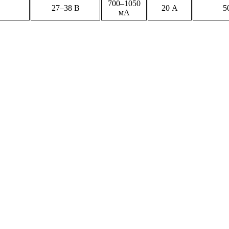
700–1050
27–38 В
20 А
5
мА