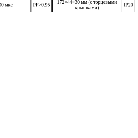
172×44×30 мм (с торцевыми
00 мкс
PF>0.95
IP20
крышками)