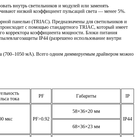
вать внутрь светильников и модулей или заменять
печивают низкий коэффициент пульсаций света — менее 5%.
рной панелью (TRIAC). Предназначены для светильников и
 происходит с помощью стандартного TRIAC, который имеет
ного корректора коэффициента мощности. Блоки питания
 пылевлагозащиты IP44 (разрешено использование внутри
ока (700–1050 мА). Всего одним диммируемым драйвером можно
ельность
PF
Габариты
IP
льса тока
58×36×20 мм
00 мкс
PF>0.92
IP44
68×36×23 мм