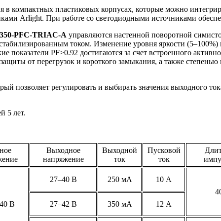
в компактных пластиковых корпусах, которые можно интегриро
иками Arlight. При работе со светодиодными источниками обес
350-PFC-TRIAC-A
управляются настенной поворотной симисто
стабилизированным током. Изменение уровня яркости (5–100%)
окие показатели PF>0.92 достигаются за счет встроенного актив
защиты от перегрузок и короткого замыкания, а также степенью
орый позволяет регулировать и выбирать значения выходного т
 5 лет.
ное
Выходное
Выходной
Пусковой
Длит
жение
напряжение
ток
ток
импу
27–40 В
250 мА
10 А
4
40 В
27–42 В
350 мА
12 А