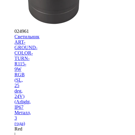
024961
Светильник
ART-
GROUND-
COLOR-
TURN-
R115-
9W
RGB
(SL,
25
deg,
24V)
(Arlight,
IP67
Металл,
3
года)
Red
|