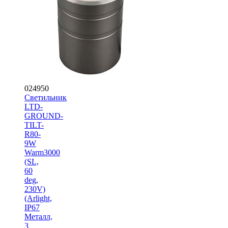
024950
Светильник
LTD-
GROUND-
TILT-
R80-
9W
Warm3000
(SL,
60
deg,
230V)
(Arlight,
IP67
Металл,
3