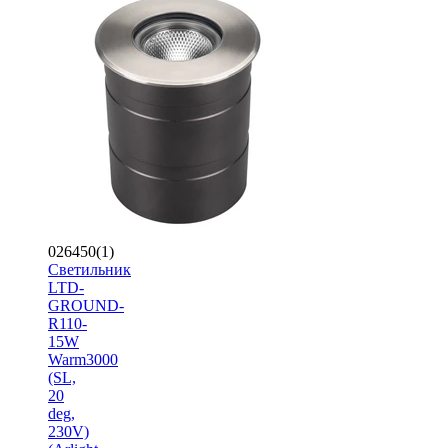
026450(1)
Светильник
LTD-
GROUND-
R110-
15W
Warm3000
(SL,
20
deg,
230V)