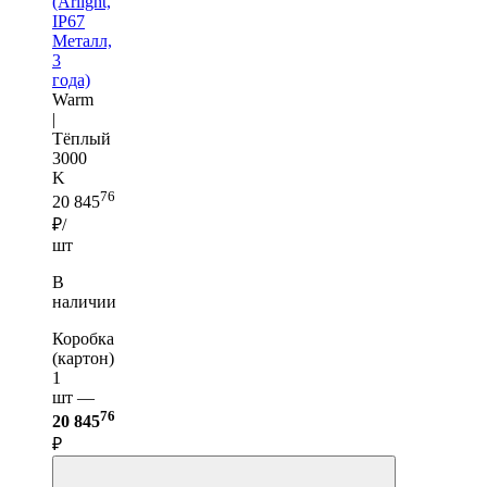
(Arlight,
IP67
Металл,
3
года)
Warm
|
Тёплый
3000
K
76
20 845
₽/
шт
В
наличии
Коробка
(картон)
1
шт —
76
20 845
₽