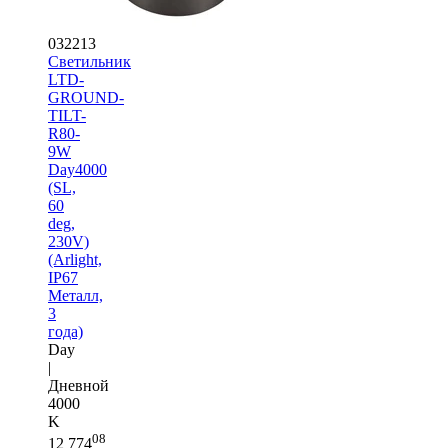
032213
Светильник
LTD-
GROUND-
TILT-
R80-
9W
Day4000
(SL,
60
deg,
230V)
(Arlight,
IP67
Металл,
3
года)
Day
|
Дневной
4000
K
08
12 774