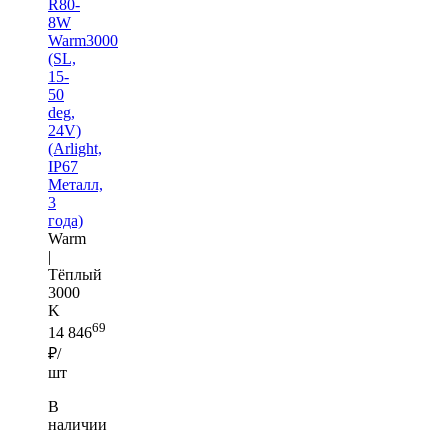
R80-
8W
Warm3000
(SL,
15-
50
deg,
24V)
(Arlight,
IP67
Металл,
3
года)
Warm
|
Тёплый
3000
K
69
14 846
₽/
шт
В
наличии