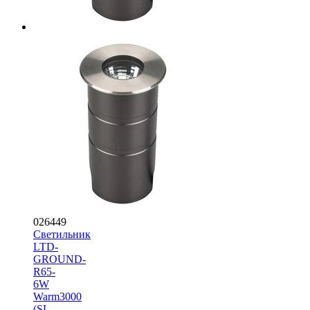
026449
Светильник
LTD-
GROUND-
R65-
6W
Warm3000
(SL,