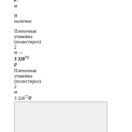
₽/
м
В
наличии
Пленочная
упаковка
(полистирол)
2
м —
72
3 328
₽
Пленочная
упаковка
(полистирол)
2
м
72
3 328
₽