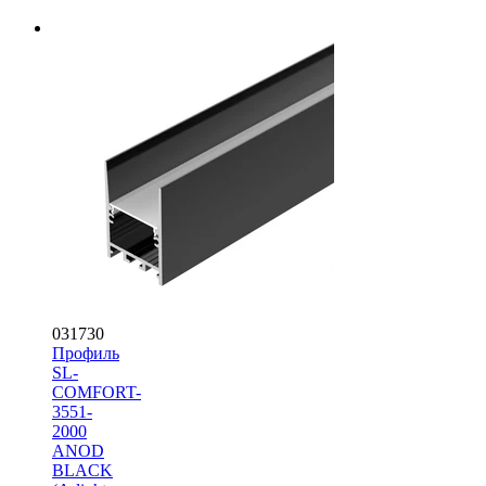
031730
Профиль
SL-
COMFORT-
3551-
2000
ANOD
BLACK