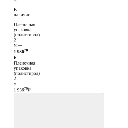
В
наличии
Пленочная
упаковка
(полистирол)
2
м —
70
1 936
₽
Пленочная
упаковка
(полистирол)
2
м
70
1 936
₽