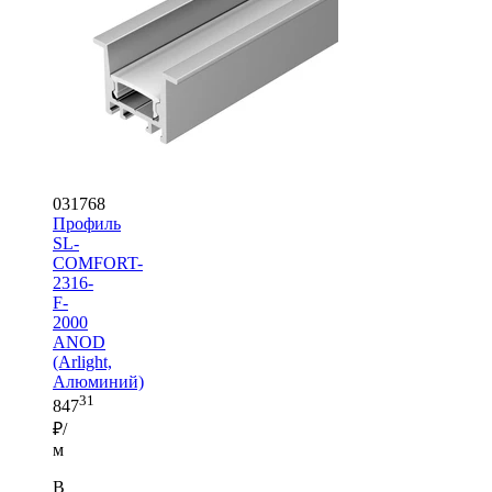
031768
Профиль
SL-
COMFORT-
2316-
F-
2000
ANOD
(Arlight,
Алюминий)
31
847
₽/
м
В