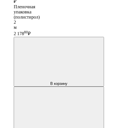
₽
Пленочная
упаковка
(полистирол)
2
м
80
2 178
₽
В корзину