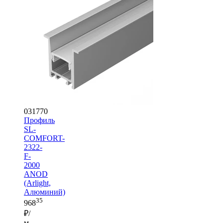
031770
Профиль
SL-
COMFORT-
2322-
F-
2000
ANOD
(Arlight,
Алюминий)
35
968
₽/
м