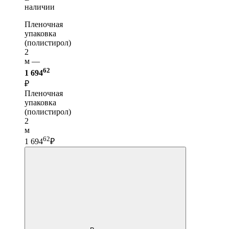
наличии
Пленочная
упаковка
(полистирол)
2
м —
62
1 694
₽
Пленочная
упаковка
(полистирол)
2
м
62
1 694
₽