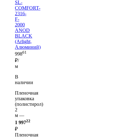
SL-
COMFORT-
2316-
F-
2000
ANOD
BLACK
(Arlight,
Алюминий)
61
998
₽/
м
В
наличии
Пленочная
упаковка
(полистирол)
2
м —
22
1 997
₽
Пленочная