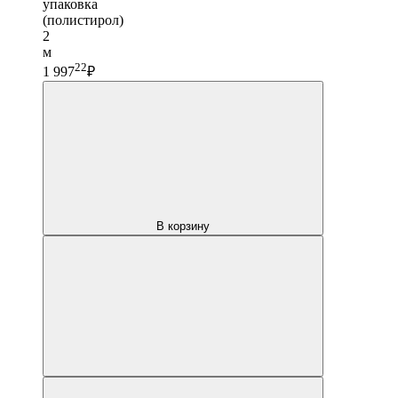
упаковка
(полистирол)
2
м
22
1 997
₽
В корзину