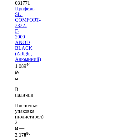
031771
Профиль
SL-
COMFORT-
2322-
F-
2000
ANOD
BLACK
(Arlight,
Алюминий)
40
1 089
₽/
м
В
наличии
Пленочная
упаковка
(полистирол)
2
м —
80
2 178