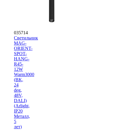
035714
Светильник
MAG-
ORIENT-
SPOT-
HANG-
R45-
12W
Warm3000
(BK,
24
deg,
48V,
DALI)
(Arlight,
IP20
Металл,
5
лет)