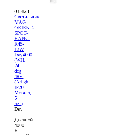
035828
Светильник
MAG-
ORIENT-
SPOT-
HANG-
R45-
12W
Day4000
(WH,
24
deg,
48V)
(Arlight,
IP20
Металл,
5
лет)
Day
|
Дневной
4000
K