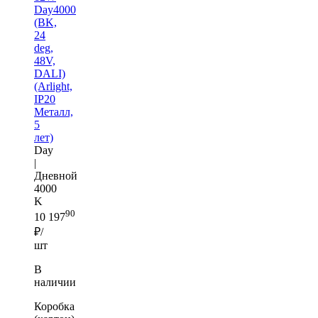
Day4000
(BK,
24
deg,
48V,
DALI)
(Arlight,
IP20
Металл,
5
лет)
Day
|
Дневной
4000
K
90
10 197
₽/
шт
В
наличии
Коробка