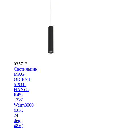
035713
Светильник
MAG-
ORIENT-
SPOT-
HANG-
R45-
12W
Warm3000
(BK,
24
deg,
48V)