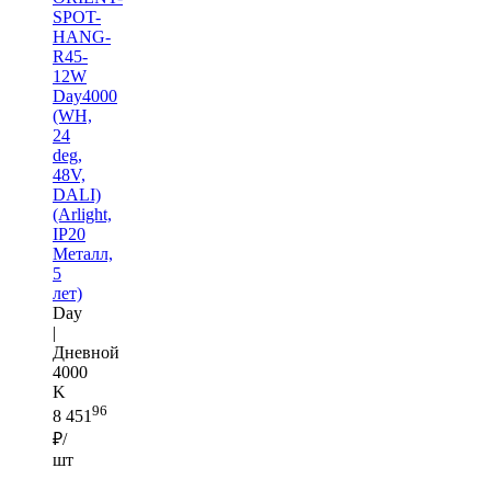
SPOT-
HANG-
R45-
12W
Day4000
(WH,
24
deg,
48V,
DALI)
(Arlight,
IP20
Металл,
5
лет)
Day
|
Дневной
4000
K
96
8 451
₽/
шт