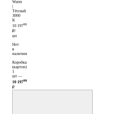
Warm
|
Тёплый
3000
K
90
10 197
₽/
шт
Нет
в
наличии
Коробка
(картон)
1
шт —
90
10 197
₽