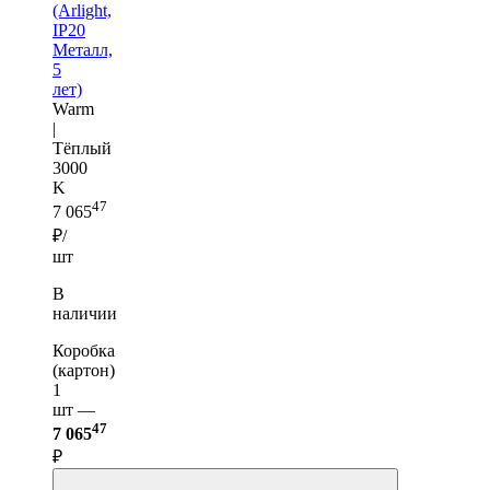
(Arlight,
IP20
Металл,
5
лет)
Warm
|
Тёплый
3000
K
47
7 065
₽/
шт
В
наличии
Коробка
(картон)
1
шт —
47
7 065
₽