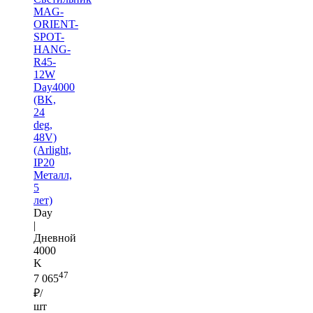
MAG-
ORIENT-
SPOT-
HANG-
R45-
12W
Day4000
(BK,
24
deg,
48V)
(Arlight,
IP20
Металл,
5
лет)
Day
|
Дневной
4000
K
47
7 065
₽/
шт