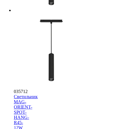
035712
Светильник
MAG-
ORIENT-
SPOT-
HANG-
R45-
12W