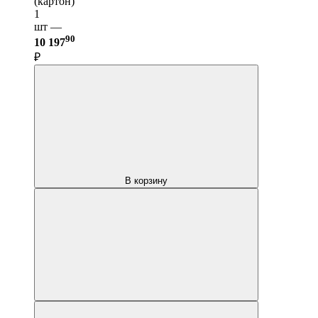
(картон)
1
шт —
90
10 197
₽
В корзину