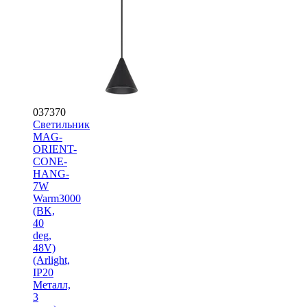
037370
Светильник
MAG-
ORIENT-
CONE-
HANG-
7W
Warm3000
(BK,
40
deg,
48V)
(Arlight,
IP20
Металл,
3