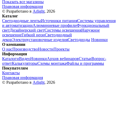
Показать все магазины
Правовая информация
© Разработано в
Arlight
, 2026
Каталог
Светодиодные ленты
Источники питания
Системы управления
и автоматизации
Алюминиевые профили
Функциональный
свет
Дизайнерский свет
Системы освещения
Наружное
освещение
Гибкий неон
Светодиодный
декор
Электроустановочные изделия
Светодиоды
Новинки
О компании
О нас
Производство
Новости
Проекты
Информация
Каталоги
Видео
Новинки
Архив вебинаров
Статьи
Вопрос-
ответ
Калькуляторы
Схемы монтажа
Файлы и программы
Покупателям
Контакты
Правовая информация
© Разработано в
Arlight
, 2026