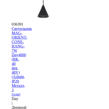
036391
Светильник
MAG-
ORIENT-
CONE-
HANG-
7W
Day4000
(BK,
40
deg,
48V)
(Arlight,
IP20
Металл,
3
года)
Day
|
Дневной