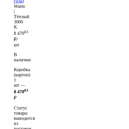
года)
Warm
|
Тёплый
3000
K
63
8 470
₽/
шт
В
наличии
Коробка
(картон)
1
шт —
63
8 470
₽
Статус
товара:
выводится
из
поставок