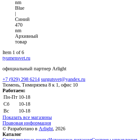
nm
Blue
|
Синий
470
nm
Архивный
товар
Item 1 of 6
tyumensvet.ru
официальный партнер Arlight
+7 (929) 298 6214
surgutsvet@yandex.ru
Тюмень, Тимирязева 8 к 1, офис 10
Работаем:
Пн-Пт
10-18
Сб
10-18
Вс
10-18
Показать все магазины
Правовая информация
© Разработано в
Arlight
, 2026
Каталог
Светодиодные ленты
Источники питания
Системы управления