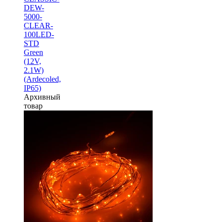
DEW-
5000-
CLEAR-
100LED-
STD
Green
(12V,
2.1W)
(Ardecoled,
IP65)
Архивный
товар