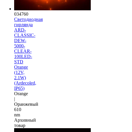
034760
Светодиодная
гирлянда
ARD-
CLASSIC-
DEW-
5000-
CLEAR-
100LED-
STD
Orange
(12V,
2.1W)
(Ardecoled,
IP65)
Orange
|
Оранжевый
610
nm
Архивный
товар