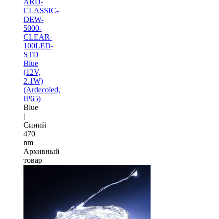
ARD-
CLASSIC-
DEW-
5000-
CLEAR-
100LED-
STD
Blue
(12V,
2.1W)
(Ardecoled,
IP65)
Blue
|
Синий
470
nm
Архивный
товар