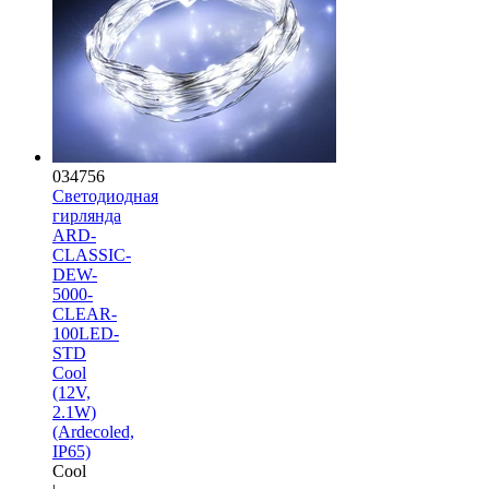
034756
Светодиодная
гирлянда
ARD-
CLASSIC-
DEW-
5000-
CLEAR-
100LED-
STD
Cool
(12V,
2.1W)
(Ardecoled,
IP65)
Cool