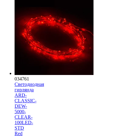
034761
Светодиодная
гирлянда
ARD-
CLASSIC-
DEW-
5000-
CLEAR-
100LED-
STD
Red