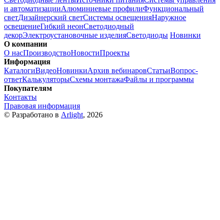
и автоматизации
Алюминиевые профили
Функциональный
свет
Дизайнерский свет
Системы освещения
Наружное
освещение
Гибкий неон
Светодиодный
декор
Электроустановочные изделия
Светодиоды
Новинки
О компании
О нас
Производство
Новости
Проекты
Информация
Каталоги
Видео
Новинки
Архив вебинаров
Статьи
Вопрос-
ответ
Калькуляторы
Схемы монтажа
Файлы и программы
Покупателям
Контакты
Правовая информация
© Разработано в
Arlight
, 2026