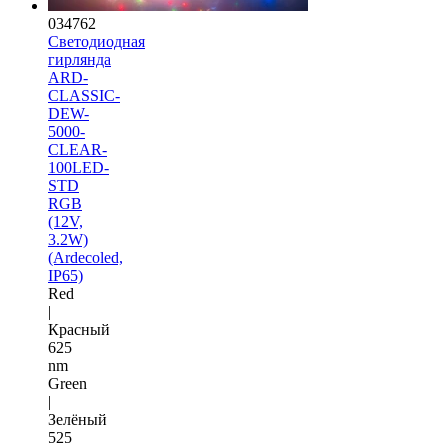
034762
Светодиодная
гирлянда
ARD-
CLASSIC-
DEW-
5000-
CLEAR-
100LED-
STD
RGB
(12V,
3.2W)
(Ardecoled,
IP65)
Red
|
Красный
625
nm
Green
|
Зелёный
525