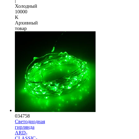
|
Холодный
10000
K
Архивный
товар
034758
Светодиодная
гирлянда
ARD-
CLASSIC-