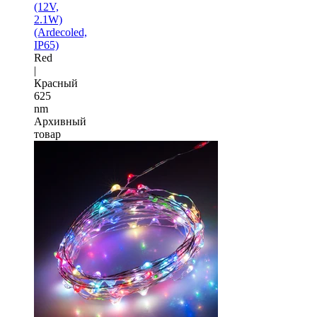
(12V,
2.1W)
(Ardecoled,
IP65)
Red
|
Красный
625
nm
Архивный
товар