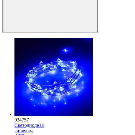
034757
Светодиодная
гирлянда