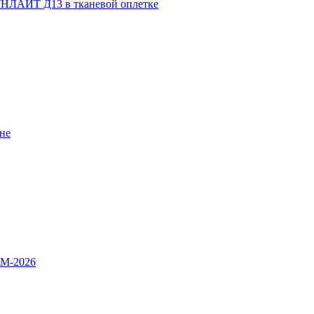
НЛАЙТ Д13 в тканевой оплетке
не
OM-2026