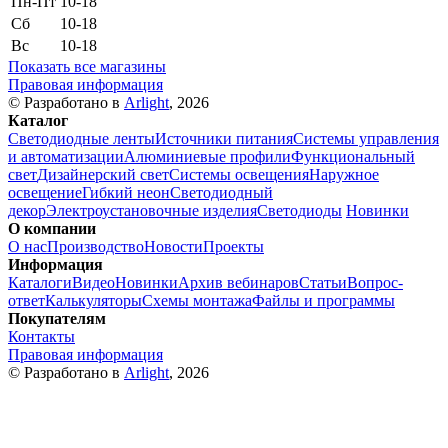
Пн-Пт
10-18
Сб
10-18
Вс
10-18
Показать все магазины
Правовая информация
© Разработано в
Arlight
, 2026
Каталог
Светодиодные ленты
Источники питания
Системы управления
и автоматизации
Алюминиевые профили
Функциональный
свет
Дизайнерский свет
Системы освещения
Наружное
освещение
Гибкий неон
Светодиодный
декор
Электроустановочные изделия
Светодиоды
Новинки
О компании
О нас
Производство
Новости
Проекты
Информация
Каталоги
Видео
Новинки
Архив вебинаров
Статьи
Вопрос-
ответ
Калькуляторы
Схемы монтажа
Файлы и программы
Покупателям
Контакты
Правовая информация
© Разработано в
Arlight
, 2026