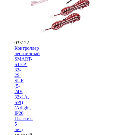
033122
Контроллер
лестничный
SMART-
STEP-
32-
2S-
SUF
(5-
24V,
32x1A,
SPI)
(Arlight,
IP20
Пластик,
5
лет)
46