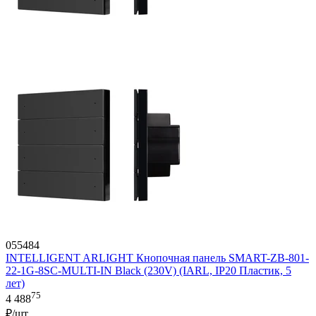
055484
INTELLIGENT ARLIGHT Кнопочная панель SMART-ZB-801-
22-1G-8SC-MULTI-IN Black (230V) (IARL, IP20 Пластик, 5
лет)
75
4 488
₽/шт