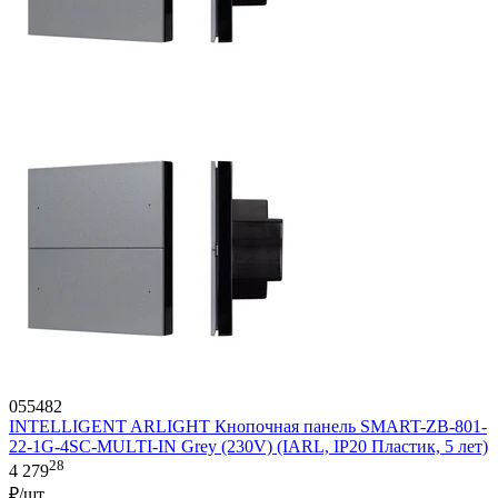
055482
INTELLIGENT ARLIGHT Кнопочная панель SMART-ZB-801-
22-1G-4SC-MULTI-IN Grey (230V) (IARL, IP20 Пластик, 5 лет)
28
4 279
₽/шт