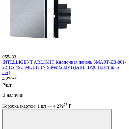
055483
INTELLIGENT ARLIGHT Кнопочная панель SMART-ZB-801-
22-1G-4SC-MULTI-IN Silver (230V) (IARL, IP20 Пластик, 5
лет)
28
4 279
₽/шт
В наличии
28
Коробка (картон) 1 шт —
4 279
₽