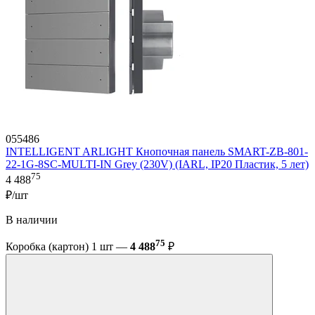
055486
INTELLIGENT ARLIGHT Кнопочная панель SMART-ZB-801-
22-1G-8SC-MULTI-IN Grey (230V) (IARL, IP20 Пластик, 5 лет)
75
4 488
₽/шт
В наличии
75
Коробка (картон) 1 шт —
4 488
₽