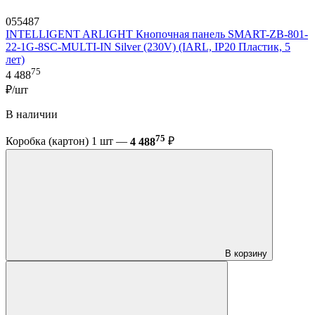
055487
INTELLIGENT ARLIGHT Кнопочная панель SMART-ZB-801-
22-1G-8SC-MULTI-IN Silver (230V) (IARL, IP20 Пластик, 5
лет)
75
4 488
₽/шт
В наличии
75
Коробка (картон) 1 шт —
4 488
₽
В корзину