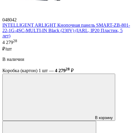
048042
INTELLIGENT ARLIGHT Кнопочная панель SMART-ZB-801-
22-1G-4SC-MULTI-IN Black (230V) (IARL, IP20 Пластик, 5
лет)
28
4 279
₽/шт
В наличии
28
Коробка (картон) 1 шт —
4 279
₽
В корзину