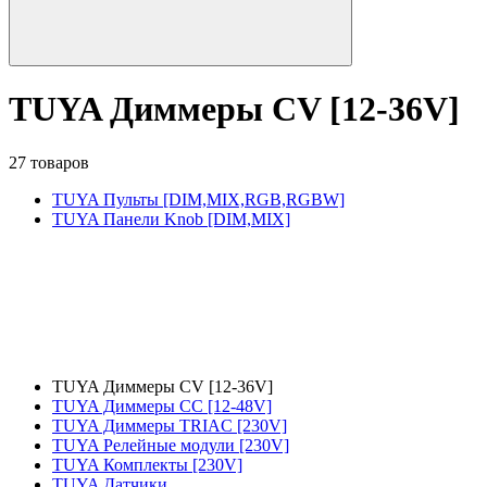
TUYA Диммеры CV [12-36V]
27 товаров
TUYA Пульты [DIM,MIX,RGB,RGBW]
TUYA Панели Knob [DIM,MIX]
TUYA Диммеры CV [12-36V]
TUYA Диммеры CC [12-48V]
TUYA Диммеры TRIAC [230V]
TUYA Релейные модули [230V]
TUYA Комплекты [230V]
TUYA Датчики