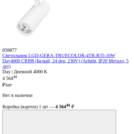
059877
Светильник LGD-GERA-TRUECOLOR-4TR-R55-10W
Day4000 CRI98 (Белый, 24 deg, 230V) (Arlight, IP20 Металл, 5
лет)
Day | Дневной 4000 K
46
4 564
₽/шт
Нет в наличии
46
Коробка (картон) 1 шт —
4 564
₽