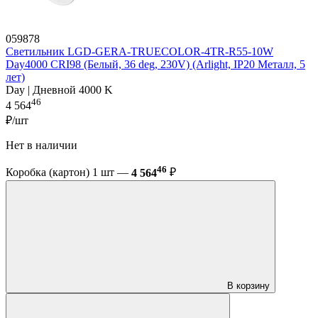
059878
Светильник LGD-GERA-TRUECOLOR-4TR-R55-10W
Day4000 CRI98 (Белый, 36 deg, 230V) (Arlight, IP20 Металл, 5
лет)
Day | Дневной 4000 K
46
4 564
₽/шт
Нет в наличии
46
Коробка (картон) 1 шт —
4 564
₽
В корзину