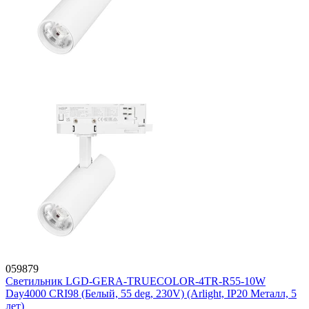
059879
Светильник LGD-GERA-TRUECOLOR-4TR-R55-10W
Day4000 CRI98 (Белый, 55 deg, 230V) (Arlight, IP20 Металл, 5
лет)