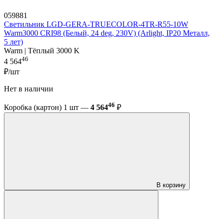
059881
Светильник LGD-GERA-TRUECOLOR-4TR-R55-10W
Warm3000 CRI98 (Белый, 24 deg, 230V) (Arlight, IP20 Металл,
5 лет)
Warm | Тёплый 3000 K
46
4 564
₽/шт
Нет в наличии
46
Коробка (картон) 1 шт —
4 564
₽
В корзину