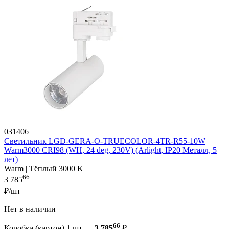
031406
Светильник LGD-GERA-O-TRUECOLOR-4TR-R55-10W
Warm3000 CRI98 (WH, 24 deg, 230V) (Arlight, IP20 Металл, 5
лет)
Warm | Тёплый 3000 K
66
3 785
₽/шт
Нет в наличии
66
Коробка (картон) 1 шт —
3 785
₽