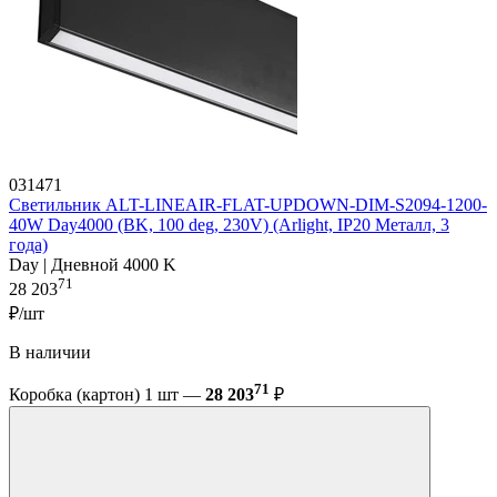
031471
Светильник ALT-LINEAIR-FLAT-UPDOWN-DIM-S2094-1200-
40W Day4000 (BK, 100 deg, 230V) (Arlight, IP20 Металл, 3
года)
Day | Дневной 4000 K
71
28 203
₽/шт
В наличии
71
Коробка (картон) 1 шт —
28 203
₽