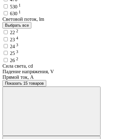
1
530
1
630
Световой поток, lm
Выбрать все
2
22
4
23
3
24
3
25
2
26
Сила света, cd
Падение напряжения, V
Прямой ток, A
Показать 15 товаров