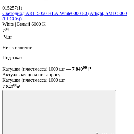
015257(1)
Светодиод ARL-5050-HLA-White6000-80 (Arlight, SMD 5060
(PLCC6))
White | Белый 6000 K
84
7
₽/шт
Нет в наличии
Под заказ
00
Катушка (пластмасса) 1000 шт —
7 840
₽
Актуальная цена по запросу
Катушка (пластмасса) 1000 шт
00
7 840
₽