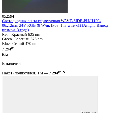
052594
Светодиодная лента герметичная WAVE-SIDE-PU-H120-
06x12mm 24V RGB (8 W/m, IP68, 1m, wire x1) (Arlight, Вывод
прямой, 3 года)
Red | Красный 625 nm
Green | Зелёный 525 nm
Blue | Синий 470 nm
05
7 294
₽/м
В наличии
05
Пакет (полиэтилен) 1 м —
7 294
₽