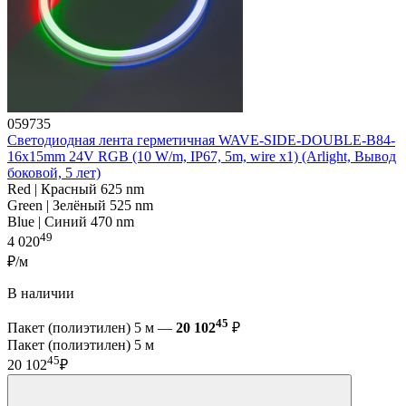
059735
Светодиодная лента герметичная WAVE-SIDE-DOUBLE-B84-
16x15mm 24V RGB (10 W/m, IP67, 5m, wire x1) (Arlight, Вывод
боковой, 5 лет)
Red | Красный 625 nm
Green | Зелёный 525 nm
Blue | Синий 470 nm
49
4 020
₽/м
В наличии
45
Пакет (полиэтилен) 5 м —
20 102
₽
Пакет (полиэтилен) 5 м
45
20 102
₽