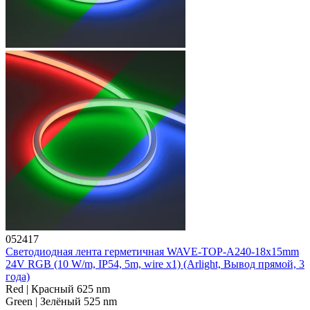
052417
Светодиодная лента герметичная WAVE-TOP-A240-18x15mm
24V RGB (10 W/m, IP54, 5m, wire x1) (Arlight, Вывод прямой, 3
года)
Red | Красный 625 nm
Green | Зелёный 525 nm