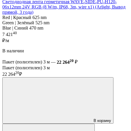
Светодиодная лента герметичная WAVE-SIDE-PU-H120-
06x12mm 24V RGB (8 W/m, IP68, 3m, wire x1) (Arlight, Вывод
прямой, 3 года)
Red | Красный 625 nm
Green | Зелёный 525 nm
Blue | Синий 470 nm
40
7 421
₽/м
В наличии
20
Пакет (полиэтилен) 3 м —
22 264
₽
Пакет (полиэтилен) 3 м
20
22 264
₽
В корзину