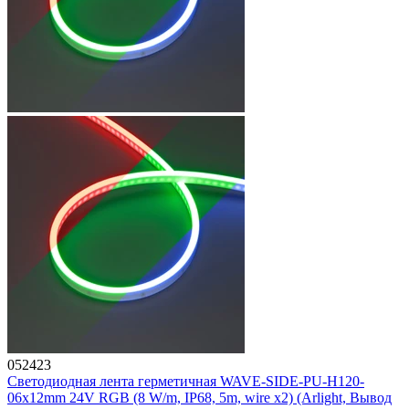
052423
Светодиодная лента герметичная WAVE-SIDE-PU-H120-
06x12mm 24V RGB (8 W/m, IP68, 5m, wire x2) (Arlight, Вывод