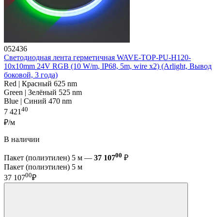
052436
Светодиодная лента герметичная WAVE-TOP-PU-H120-
10x10mm 24V RGB (10 W/m, IP68, 5m, wire x2) (Arlight, Вывод
боковой, 3 года)
Red | Красный 625 nm
Green | Зелёный 525 nm
Blue | Синий 470 nm
40
7 421
₽/м
В наличии
00
Пакет (полиэтилен) 5 м —
37 107
₽
Пакет (полиэтилен) 5 м
00
37 107
₽