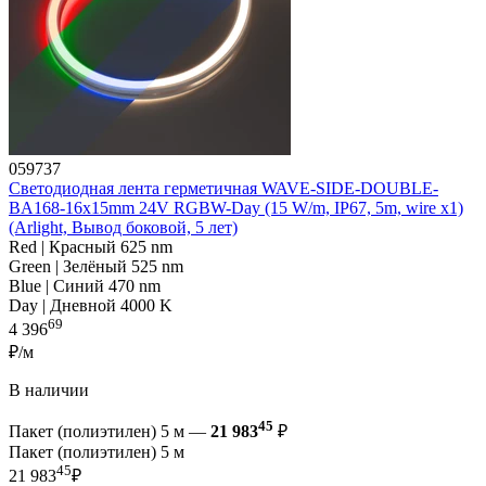
059737
Светодиодная лента герметичная WAVE-SIDE-DOUBLE-
BA168-16x15mm 24V RGBW-Day (15 W/m, IP67, 5m, wire x1)
(Arlight, Вывод боковой, 5 лет)
Red | Красный 625 nm
Green | Зелёный 525 nm
Blue | Синий 470 nm
Day | Дневной 4000 K
69
4 396
₽/м
В наличии
45
Пакет (полиэтилен) 5 м —
21 983
₽
Пакет (полиэтилен) 5 м
45
21 983
₽