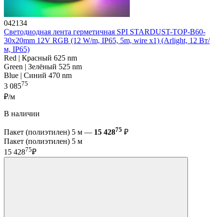
042134
Светодиодная лента герметичная SPI STARDUST-TOP-B60-
30x20mm 12V RGB (12 W/m, IP65, 5m, wire x1) (Arlight, 12 Вт/
м, IP65)
Red | Красный 625 nm
Green | Зелёный 525 nm
Blue | Синий 470 nm
75
3 085
₽/м
В наличии
75
Пакет (полиэтилен) 5 м —
15 428
₽
Пакет (полиэтилен) 5 м
75
15 428
₽