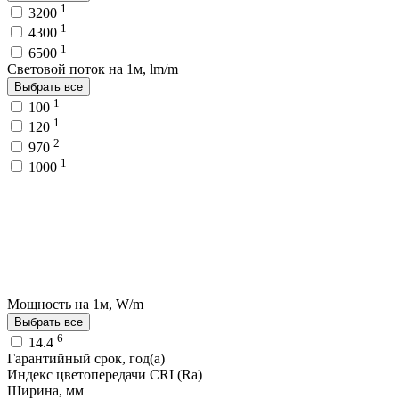
1
3200
1
4300
1
6500
Световой поток на 1м, lm/m
Выбрать все
1
100
1
120
2
970
1
1000
Мощность на 1м, W/m
Выбрать все
6
14.4
Гарантийный срок, год(а)
Индекс цветопередачи CRI (Ra)
Ширина, мм