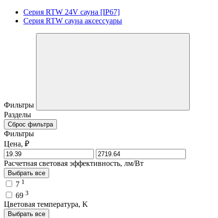
Серия RTW 24V сауна [IP67]
Серия RTW сауна аксессуары
Фильтры
Разделы
Сброс фильтра
Фильтры
Цена, ₽
Расчетная световая эффективность, лм/Вт
Выбрать все
1
7
3
69
Цветовая температура, K
Выбрать все