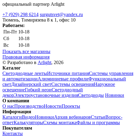
официальный партнер Arlight
+7 (929) 298 6214
surgutsvet@yandex.ru
Тюмень, Тимирязева 8 к 1, офис 10
Работаем:
Пн-Пт
10-18
Сб
10-18
Вс
10-18
Показать все магазины
Правовая информация
© Разработано в
Arlight
, 2026
Каталог
Светодиодные ленты
Источники питания
Системы управления
и автоматизации
Алюминиевые профили
Функциональный
свет
Дизайнерский свет
Системы освещения
Наружное
освещение
Гибкий неон
Светодиодный
декор
Электроустановочные изделия
Светодиоды
Новинки
О компании
О нас
Производство
Новости
Проекты
Информация
Каталоги
Видео
Новинки
Архив вебинаров
Статьи
Вопрос-
ответ
Калькуляторы
Схемы монтажа
Файлы и программы
Покупателям
Контакты