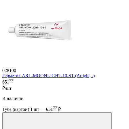
028100
Герметик ARL-MOONLIGHT-10-ST (Arlight, -)
77
651
₽/шт
В наличии
77
Туба (картон) 1 шт —
651
₽