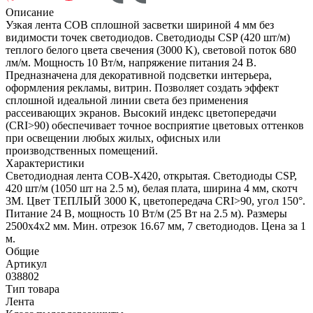
Описание
Узкая лента COB сплошной засветки шириной 4 мм без
видимости точек светодиодов. Светодиоды CSP (420 шт/м)
теплого белого цвета свечения (3000 K), световой поток 680
лм/м. Мощность 10 Вт/м, напряжение питания 24 В.
Предназначена для декоративной подсветки интерьера,
оформления рекламы, витрин. Позволяет создать эффект
сплошной идеальной линии света без применения
рассеивающих экранов. Высокий индекс цветопередачи
(CRI>90) обеспечивает точное восприятие цветовых оттенков
при освещении любых жилых, офисных или
производственных помещений.
Характеристики
Светодиодная лента COB-X420, открытая. Светодиоды CSP,
420 шт/м (1050 шт на 2.5 м), белая плата, ширина 4 мм, скотч
3M. Цвет ТЕПЛЫЙ 3000 K, цветопередача CRI>90, угол 150°.
Питание 24 В, мощность 10 Вт/м (25 Вт на 2.5 м). Размеры
2500x4x2 мм. Мин. отрезок 16.67 мм, 7 светодиодов. Цена за 1
м.
Общие
Артикул
038802
Тип товара
Лента