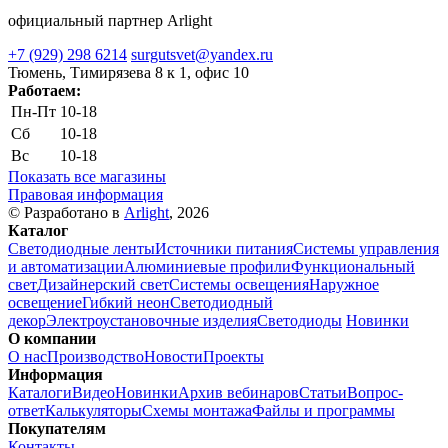
официальный партнер Arlight
+7 (929) 298 6214
surgutsvet@yandex.ru
Тюмень, Тимирязева 8 к 1, офис 10
Работаем:
Пн-Пт
10-18
Сб
10-18
Вс
10-18
Показать все магазины
Правовая информация
© Разработано в
Arlight
, 2026
Каталог
Светодиодные ленты
Источники питания
Системы управления
и автоматизации
Алюминиевые профили
Функциональный
свет
Дизайнерский свет
Системы освещения
Наружное
освещение
Гибкий неон
Светодиодный
декор
Электроустановочные изделия
Светодиоды
Новинки
О компании
О нас
Производство
Новости
Проекты
Информация
Каталоги
Видео
Новинки
Архив вебинаров
Статьи
Вопрос-
ответ
Калькуляторы
Схемы монтажа
Файлы и программы
Покупателям
Контакты