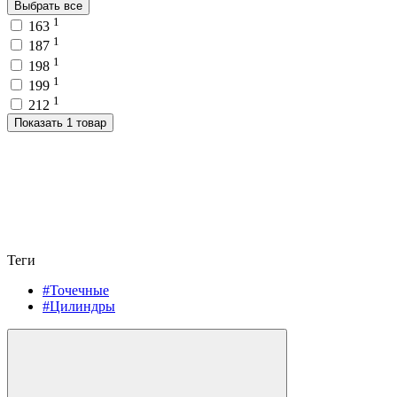
Выбрать все
1
163
1
187
1
198
1
199
1
212
Показать 1 товар
Теги
#Точечные
#Цилиндры