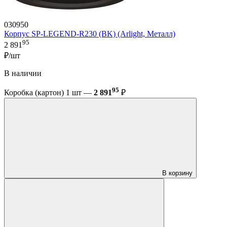
030950
Корпус SP-LEGEND-R230 (BK) (Arlight, Металл)
95
2 891
₽/шт
В наличии
95
Коробка (картон) 1 шт —
2 891
₽
В корзину