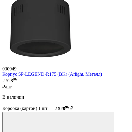
030949
Корпус SP-LEGEND-R175 (BK) (Arlight, Металл)
96
2 528
₽/шт
В наличии
96
Коробка (картон) 1 шт —
2 528
₽