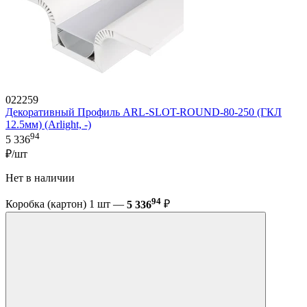
022259
Декоративный Профиль ARL-SLOT-ROUND-80-250 (ГКЛ
12.5мм) (Arlight, -)
94
5 336
₽/шт
Нет в наличии
94
Коробка (картон) 1 шт —
5 336
₽