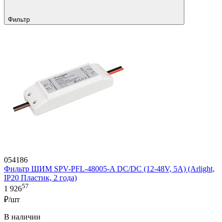
Фильтр
054186
Фильтр ШИМ SPV-PFL-48005-A DC/DC (12-48V, 5A) (Arlight,
IP20 Пластик, 2 года)
57
1 926
₽/шт
В наличии