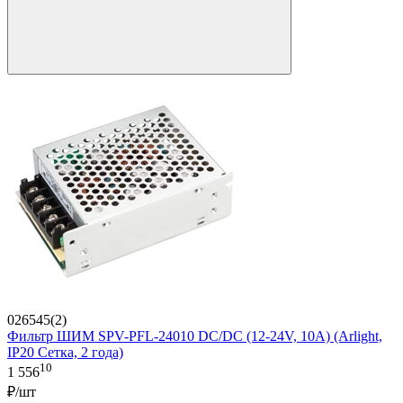
026545(2)
Фильтр ШИМ SPV-PFL-24010 DC/DC (12-24V, 10A) (Arlight,
IP20 Сетка, 2 года)
10
1 556
₽/шт