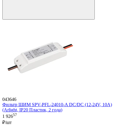
043646
Фильтр ШИМ SPV-PFL-24010-A DC/DC (12-24V, 10A)
(Arlight, IP20 Пластик, 2 года)
57
1 926
₽/шт