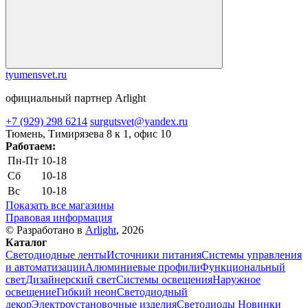
tyumensvet.ru
официальный партнер Arlight
+7 (929) 298 6214
surgutsvet@yandex.ru
Тюмень, Тимирязева 8 к 1, офис 10
Работаем:
Пн-Пт
10-18
Сб
10-18
Вс
10-18
Показать все магазины
Правовая информация
© Разработано в
Arlight
, 2026
Каталог
Светодиодные ленты
Источники питания
Системы управления
и автоматизации
Алюминиевые профили
Функциональный
свет
Дизайнерский свет
Системы освещения
Наружное
освещение
Гибкий неон
Светодиодный
декор
Электроустановочные изделия
Светодиоды
Новинки