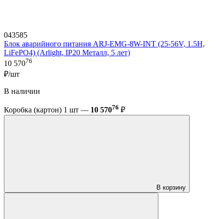
043585
Блок аварийного питания ARJ-EMG-8W-INT (25-56V, 1.5H,
LiFePO4) (Arlight, IP20 Металл, 5 лет)
76
10 570
₽/шт
В наличии
76
Коробка (картон) 1 шт —
10 570
₽
В корзину