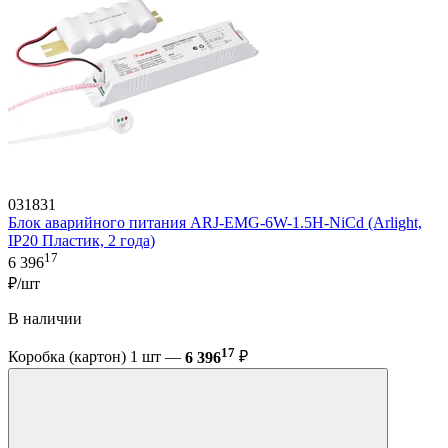
031831
Блок аварийного питания ARJ-EMG-6W-1.5H-NiCd (Arlight,
IP20 Пластик, 2 года)
17
6 396
₽/шт
В наличии
17
Коробка (картон) 1 шт —
6 396
₽