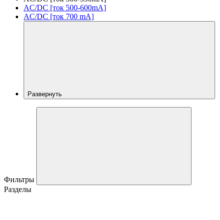
AC/DC [ток 500-600mA]
AC/DC [ток 700 mA]
Развернуть
Фильтры
Разделы