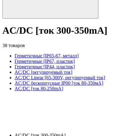
AC/DC [ток 300-350mA]
38 товаров
Герметичные [IP65-67, металл]
Герметичные [IP67, пластик]
Герметичные [IP44, пластик]
AC/DC [регулируемый ток]
AC/DC Linear [65-300V, регулируемый ток]
AC/DC бескорпусные IP00 [ток 80-350мА]
AC/DC [ток 80-250mA]
AC/DC [ток 300-350mA]