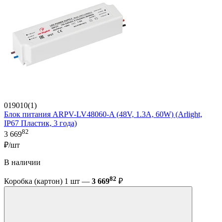
019010(1)
Блок питания ARPV-LV48060-A (48V, 1.3A, 60W) (Arlight,
IP67 Пластик, 3 года)
82
3 669
₽/шт
В наличии
82
Коробка (картон) 1 шт —
3 669
₽