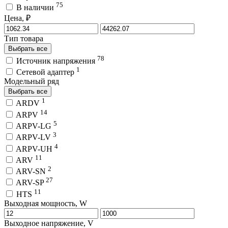
75
В наличии
Цена, ₽
Тип товара
Выбрать все
78
Источник напряжения
1
Сетевой адаптер
Модельный ряд
Выбрать все
1
ARDV
14
ARPV
5
ARPV-LG
3
ARPV-LV
4
ARPV-UH
11
ARV
2
ARV-SN
27
ARV-SP
11
HTS
Выходная мощность, W
Выходное напряжение, V