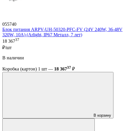
055740
Блок питания ARPV-UH-50320-PFC-FV (24V 240W, 36-48V
320W, 10A) (Arlight, IP67 Металл, 7 лет)
37
18 367
₽/шт
В наличии
37
Коробка (картон) 1 шт —
18 367
₽
В корзину