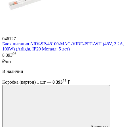
046127
Блок питания ARV-SP-48100-MAG-VIBE-PFC-WH (48V, 2.2A,
100W) (Arlight, IP20 Металл, 5 лет)
96
8 393
₽/шт
В наличии
96
Коробка (картон) 1 шт —
8 393
₽