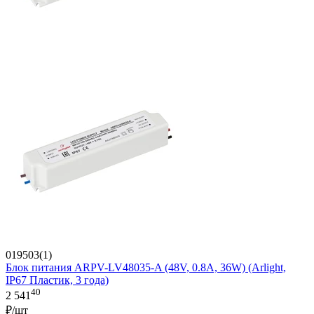
019503(1)
Блок питания ARPV-LV48035-A (48V, 0.8A, 36W) (Arlight,
IP67 Пластик, 3 года)
40
2 541
₽/шт