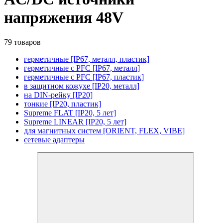
напряжения 48V
79 товаров
герметичные [IP67, металл, пластик]
герметичные с PFC [IP67, металл]
герметичные с PFC [IP67, пластик]
в защитном кожухе [IP20, металл]
на DIN-рейку [IP20]
тонкие [IP20, пластик]
Supreme FLAT [IP20, 5 лет]
Supreme LINEAR [IP20, 5 лет]
для магнитных систем [ORIENT, FLEX, VIBE]
сетевые адаптеры