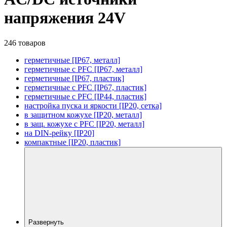
напряжения 24V
246 товаров
герметичные [IP67, металл]
герметичные с PFC [IP67, металл]
герметичные [IP67, пластик]
герметичные с PFC [IP67, пластик]
герметичные с PFC [IP44, пластик]
настройка пуска и яркости [IP20, сетка]
в защитном кожухе [IP20, металл]
в защ. кожухе с PFC [IP20, металл]
на DIN-рейку [IP20]
компактные [IP20, пластик]
Развернуть