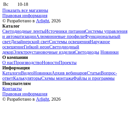
Вс
10-18
Показать все магазины
Правовая информация
© Разработано в
Arlight
, 2026
Каталог
Светодиодные ленты
Источники питания
Системы управления
и автоматизации
Алюминиевые профили
Функциональный
свет
Дизайнерский свет
Системы освещения
Наружное
освещение
Гибкий неон
Светодиодный
декор
Электроустановочные изделия
Светодиоды
Новинки
О компании
О нас
Производство
Новости
Проекты
Информация
Каталоги
Видео
Новинки
Архив вебинаров
Статьи
Вопрос-
ответ
Калькуляторы
Схемы монтажа
Файлы и программы
Покупателям
Контакты
Правовая информация
© Разработано в
Arlight
, 2026