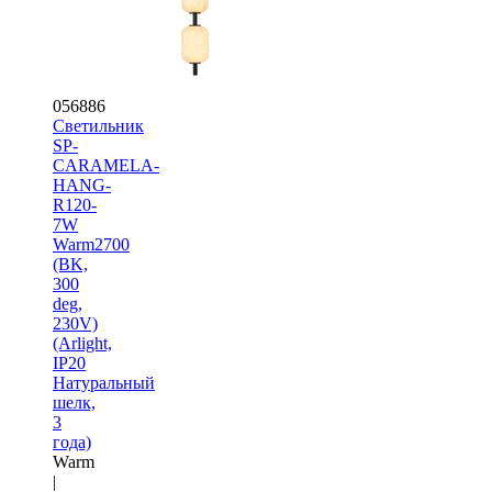
056886
Светильник
SP-
CARAMELA-
HANG-
R120-
7W
Warm2700
(BK,
300
deg,
230V)
(Arlight,
IP20
Натуральный
шелк,
3
года)
Warm
|