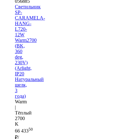
056885
Светильник
SP-
CARAMELA-
HANG-
L720-
12W
Warm2700
(BK,
360
deg,
230V)
(Arlight,
IP20
Натуральный
шелк,
3
года)
Warm
|
Тёплый
2700
K
50
66 433
₽/