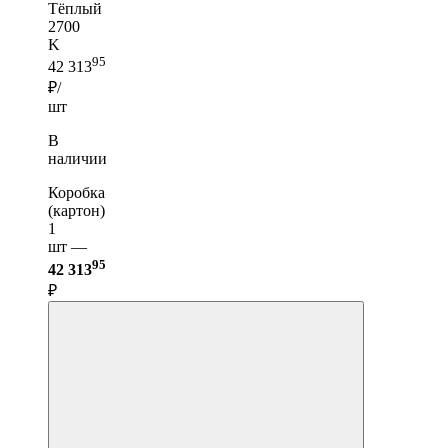
Тёплый
2700
K
95
42 313
₽/
шт
В
наличии
Коробка
(картон)
1
шт —
95
42 313
₽