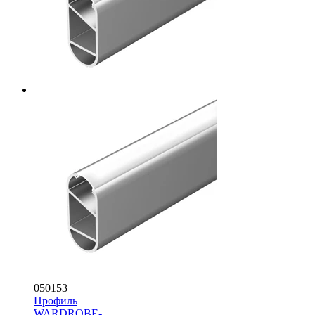
050153
Профиль
WARDROBE-