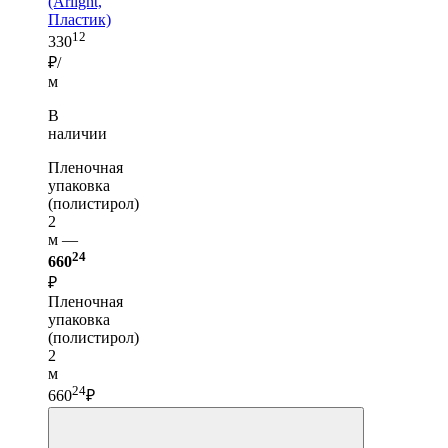
(Arlight,
Пластик)
12
330
₽/
м
В
наличии
Пленочная
упаковка
(полистирол)
2
м —
24
660
₽
Пленочная
упаковка
(полистирол)
2
м
24
660
₽