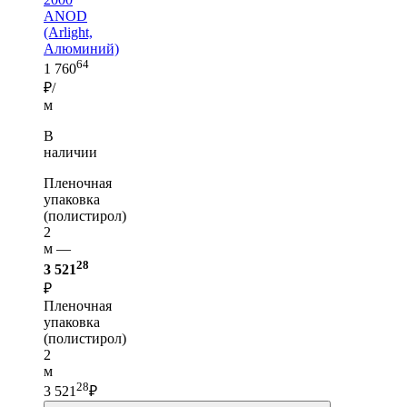
ANOD
(Arlight,
Алюминий)
64
1 760
₽/
м
В
наличии
Пленочная
упаковка
(полистирол)
2
м —
28
3 521
₽
Пленочная
упаковка
(полистирол)
2
м
28
3 521
₽