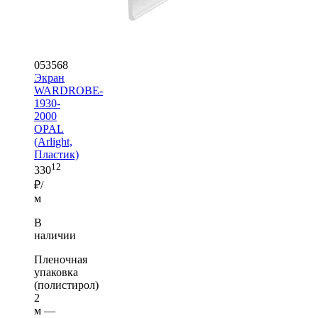
053568
Экран
WARDROBE-
1930-
2000
OPAL
(Arlight,
Пластик)
12
330
₽/
м
В
наличии
Пленочная
упаковка
(полистирол)
2
м —