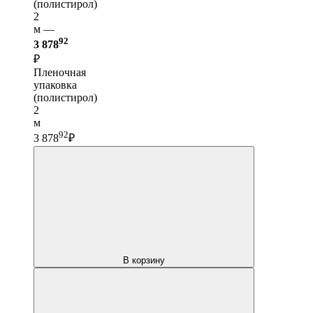
(полистирол)
2
м —
92
3 878
₽
Пленочная
упаковка
(полистирол)
2
м
92
3 878
₽
В корзину