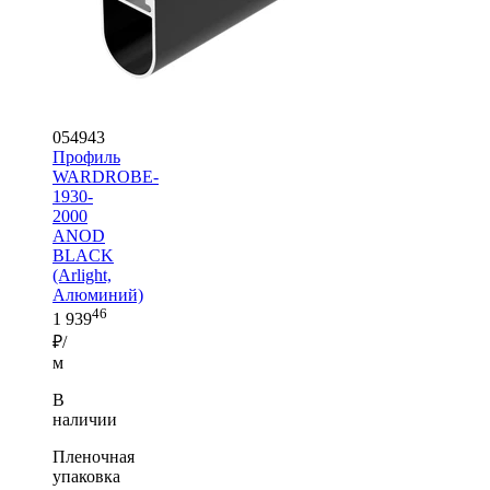
054943
Профиль
WARDROBE-
1930-
2000
ANOD
BLACK
(Arlight,
Алюминий)
46
1 939
₽/
м
В
наличии
Пленочная
упаковка