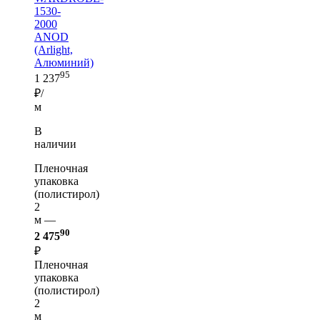
1530-
2000
ANOD
(Arlight,
Алюминий)
95
1 237
₽/
м
В
наличии
Пленочная
упаковка
(полистирол)
2
м —
90
2 475
₽
Пленочная
упаковка
(полистирол)
2
м