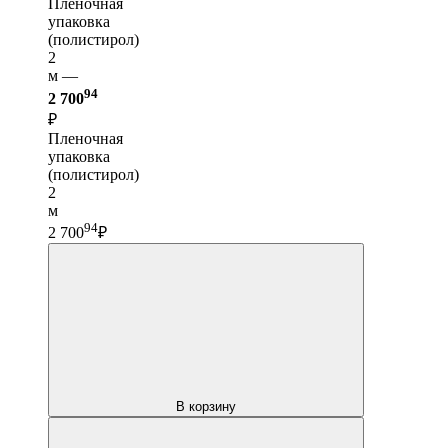
Пленочная
упаковка
(полистирол)
2
м —
94
2 700
₽
Пленочная
упаковка
(полистирол)
2
м
94
2 700
₽
В корзину